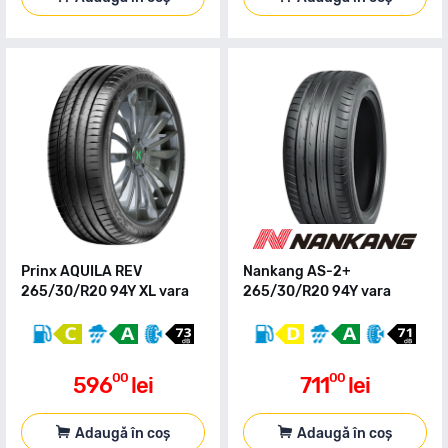
Prinx AQUILA REV
Nankang AS-2+
265/30/R20 94Y XL vara
265/30/R20 94Y vara
00
00
596
lei
711
lei
Adaugă în coș
Adaugă în coș