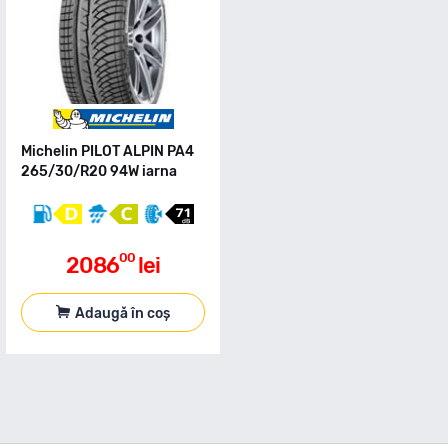
Michelin PILOT ALPIN PA4
265/30/R20 94W iarna
00
2086
lei
Adaugă în coș