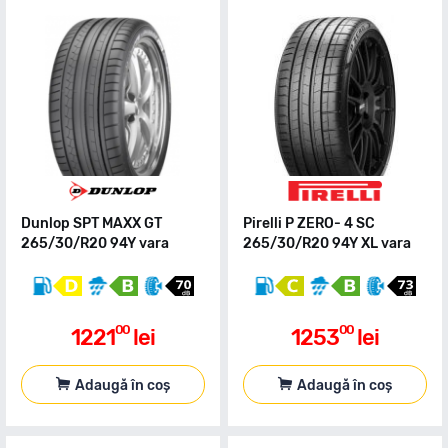
Dunlop SPT MAXX GT
Pirelli P ZERO- 4 SC
265/30/R20 94Y vara
265/30/R20 94Y XL vara
00
00
1221
lei
1253
lei
Adaugă în coș
Adaugă în coș