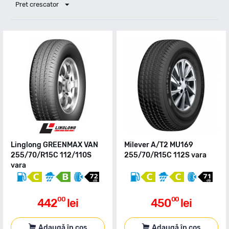
Pret crescator
Linglong GREENMAX VAN
Milever A/T2 MU169
255/70/R15C 112/110S
255/70/R15C 112S vara
vara
00
00
442
lei
450
lei
Adaugă în coș
Adaugă în coș