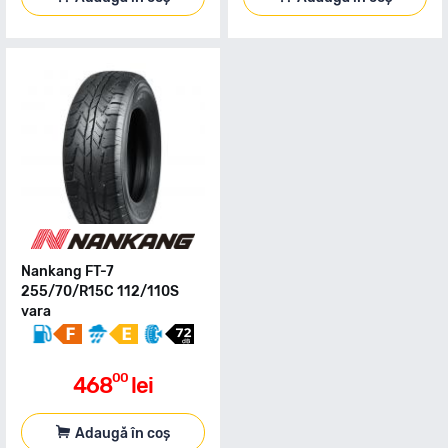
Nankang FT-7
255/70/R15C 112/110S
vara
00
468
lei
Adaugă în coș