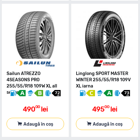
Sailun ATREZZO
Linglong SPORT MASTER
4SEASONS PRO
WINTER 255/55/R18 109V
255/55/R18 109W XL all
XL iarna
season
00
00
490
lei
495
lei
Adaugă în coș
Adaugă în coș