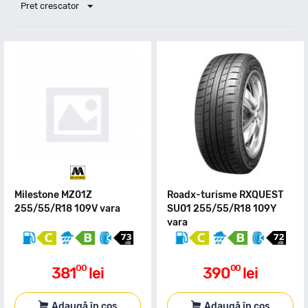
Pret crescator
Milestone MZ01Z
Roadx-turisme RXQUEST
255/55/R18 109V vara
SU01 255/55/R18 109Y
vara
00
00
381
lei
390
lei
Adaugă în coș
Adaugă în coș