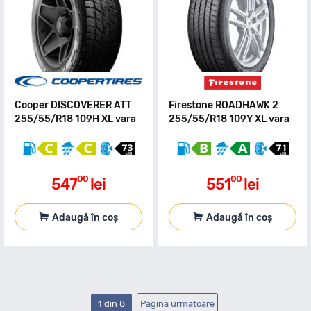
Cooper DISCOVERER ATT
Firestone ROADHAWK 2
255/55/R18 109H XL vara
255/55/R18 109Y XL vara
00
00
547
lei
551
lei
Adaugă în coș
Adaugă în coș
1 din 8
Pagina urmatoare