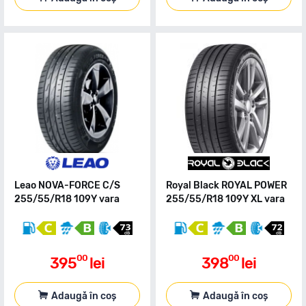
Leao NOVA-FORCE C/S
Royal Black ROYAL POWER
255/55/R18 109Y vara
255/55/R18 109Y XL vara
00
00
395
lei
398
lei
Adaugă în coș
Adaugă în coș