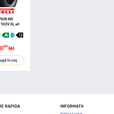
RPION MS
103V XL all
00
90
lei
ugă în coș
RE RAPIDA
INFORMATII
Politica Cookie