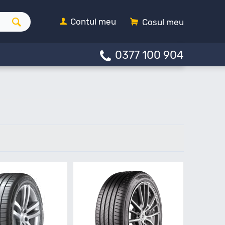
Contul meu
Cosul meu
0377 100 904