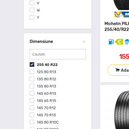
V
W
Y
Michelin PI
255/40/R22 
Dimensiune
15
255 40 R22
Ada
125 80 R13
135 80 R12
135 80 R13
145 60 R13
145 65 R15
145 70 R12
145 70 R13
145 80 R10C