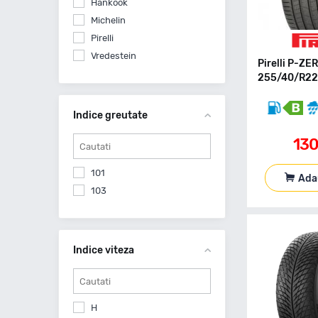
Hankook
Michelin
Pirelli
Vredestein
Pirelli P-ZE
255/40/R22 
Indice greutate
13
101
Ada
103
Indice viteza
H