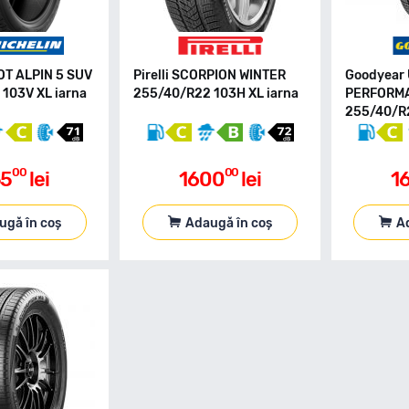
LOT ALPIN 5 SUV
Pirelli SCORPION WINTER
Goodyear
103V XL iarna
255/40/R22 103H XL iarna
PERFORMA
255/40/R2
00
00
55
lei
1600
lei
1
ugă în coș
Adaugă în coș
A