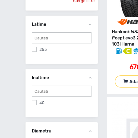
Sterge filtre
Latime
Hankook W3
i*cept evo3
103H iarna
255
67
Inaltime
Ada
40
Diametru