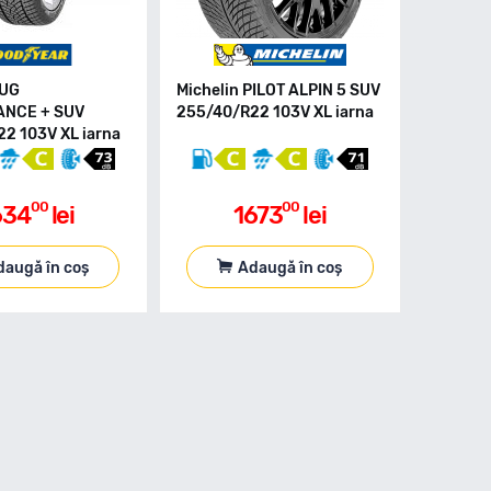
 UG
Michelin PILOT ALPIN 5 SUV
NCE + SUV
255/40/R22 103V XL iarna
2 103V XL iarna
00
00
634
lei
1673
lei
daugă în coș
Adaugă în coș