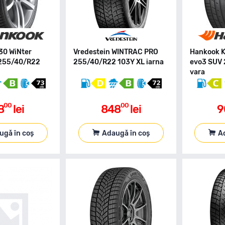
30 WiNter
Vredestein WINTRAC PRO
Hankook K
 255/40/R22
255/40/R22 103Y XL iarna
evo3 SUV
vara
00
00
8
lei
848
lei
9
ugă în coș
Adaugă în coș
A