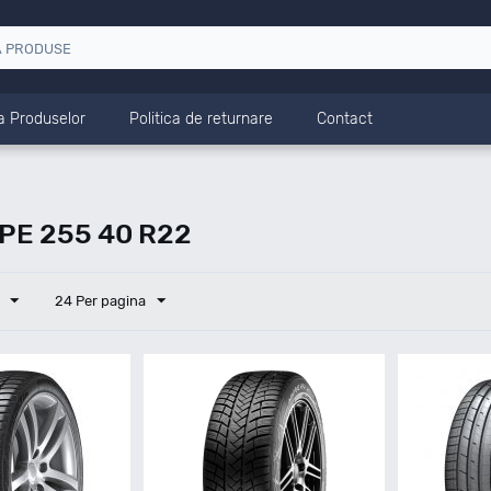
a Produselor
Politica de returnare
Contact
PE 255 40 R22
24 Per pagina