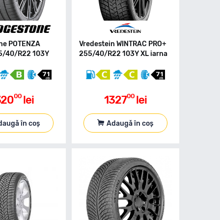
one POTENZA
Vredestein WINTRAC PRO+
5/40/R22 103Y
255/40/R22 103Y XL iarna
00
00
320
lei
1327
lei
daugă în coș
Adaugă în coș