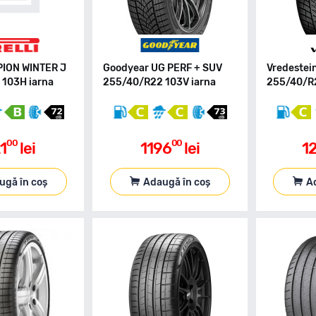
RPION WINTER J
Goodyear UG PERF + SUV
Vredestei
103H iarna
255/40/R22 103V iarna
255/40/R2
00
00
1
lei
1196
lei
1
ugă în coș
Adaugă în coș
A