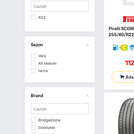
R22
Pirelli SCO
255/40/R22 
Sezon
Vara
112
All season
Iarna
Ada
Brand
Bridgestone
Goodyear