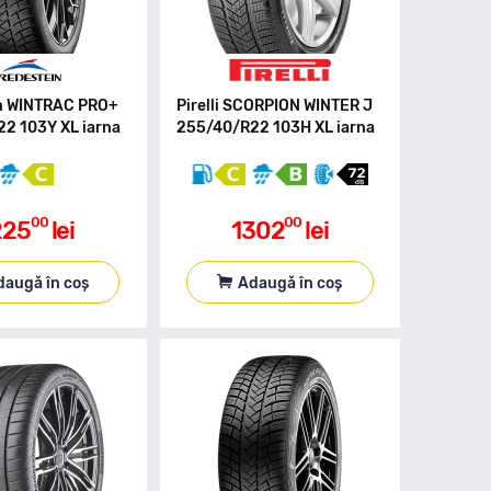
n WINTRAC PRO+
Pirelli SCORPION WINTER J
2 103Y XL iarna
255/40/R22 103H XL iarna
00
00
225
lei
1302
lei
daugă în coș
Adaugă în coș