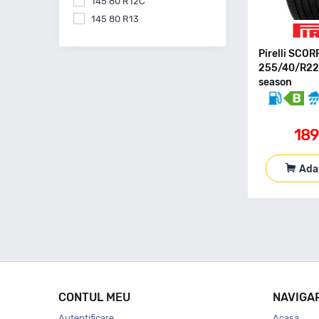
145 80 R12C
145 80 R13
145 80 R15
Pirelli SCO
155 55 R14
255/40/R22 
155 60 R15
season
155 60 R20
155 65 R13
155 65 R14
18
155 65 R15
155 70 R13
Ada
155 70 R14
155 70 R17
155 70 R19
155 80 R12C
155 80 R13
155 80 R13C
155 80 R14
CONTUL MEU
NAVIGA
155 80 R15
Autentificare
Acasa