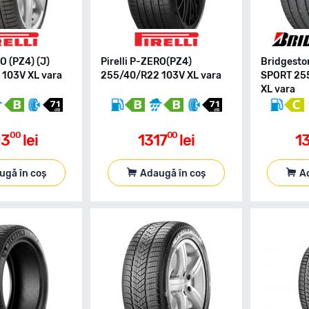
RO (PZ4) (J)
Pirelli P-ZERO(PZ4)
Bridgest
103V XL vara
255/40/R22 103V XL vara
SPORT 25
XL vara
00
00
03
lei
1317
lei
1
ugă în coș
Adaugă în coș
A