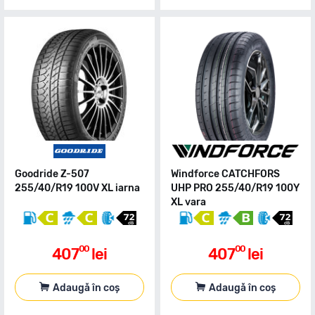
Goodride Z-507
Windforce CATCHFORS
255/40/R19 100V XL iarna
UHP PRO 255/40/R19 100Y
XL vara
00
00
407
lei
407
lei
Adaugă în coș
Adaugă în coș