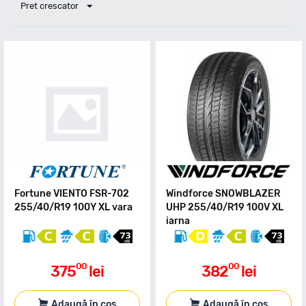
Pret crescator
Fortune VIENTO FSR-702
Windforce SNOWBLAZER
255/40/R19 100Y XL vara
UHP 255/40/R19 100V XL
iarna
00
00
375
lei
382
lei
Adaugă în coș
Adaugă în coș