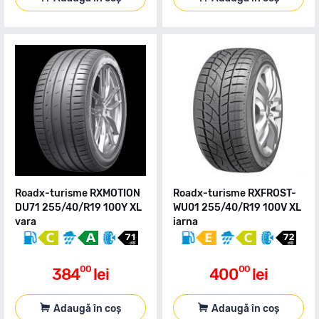
Roadx-turisme RXMOTION
Roadx-turisme RXFROST-
DU71 255/40/R19 100Y XL
WU01 255/40/R19 100V XL
vara
iarna
00
00
384
lei
400
lei
Adaugă în coș
Adaugă în coș