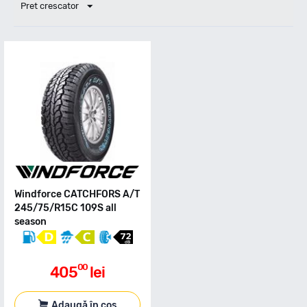
Pret crescator
Windforce CATCHFORS A/T
245/75/R15C 109S all
season
00
405
lei
Adaugă în coș