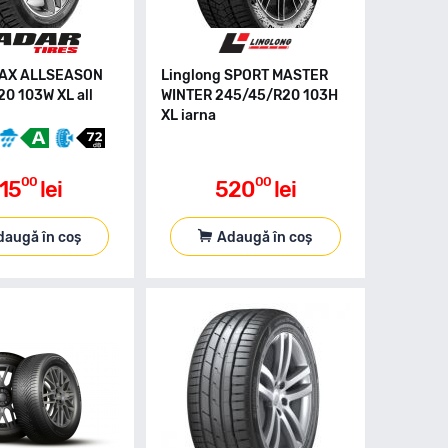
MAX ALLSEASON
Linglong SPORT MASTER
0 103W XL all
WINTER 245/45/R20 103H
XL iarna
00
00
15
lei
520
lei
daugă în coș
Adaugă în coș