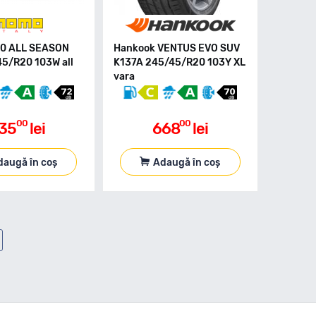
0 ALL SEASON
Hankook VENTUS EVO SUV
5/R20 103W all
K137A 245/45/R20 103Y XL
vara
00
00
35
lei
668
lei
daugă în coș
Adaugă în coș