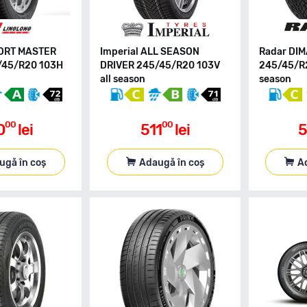
PORT MASTER
Imperial ALL SEASON
Radar DI
/45/R20 103H
DRIVER 245/45/R20 103V
245/45/R2
all season
season
00
00
0
lei
511
lei
5
ugă în coș
Adaugă în coș
A