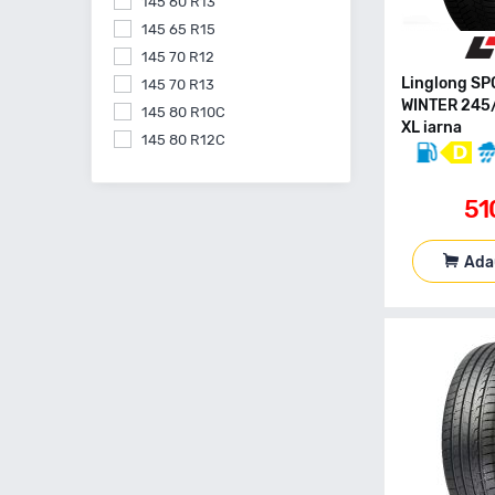
145 60 R13
145 65 R15
145 70 R12
Linglong S
145 70 R13
WINTER 245
145 80 R10C
XL iarna
145 80 R12C
145 80 R13
145 80 R15
51
155 55 R14
155 60 R15
Ada
155 60 R20
155 65 R13
155 65 R14
155 65 R15
155 70 R13
155 70 R14
155 70 R17
155 70 R19