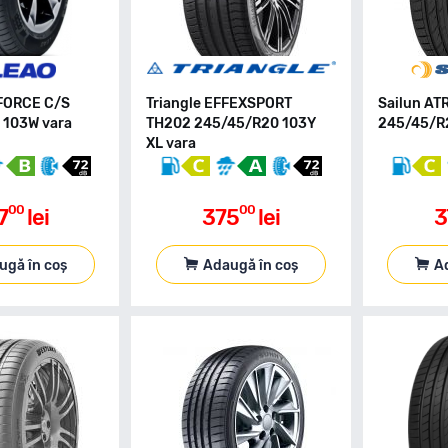
FORCE C/S
Triangle EFFEXSPORT
Sailun AT
 103W vara
TH202 245/45/R20 103Y
245/45/R2
XL vara
00
00
7
lei
375
lei
3
ugă în coș
Adaugă în coș
A