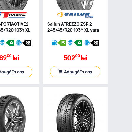
 SPORTACTIVE2
Sailun ATREZZO ZSR 2
45/R20 103Y XL
245/45/R20 103Y XL vara
00
00
89
lei
502
lei
daugă în coș
Adaugă în coș