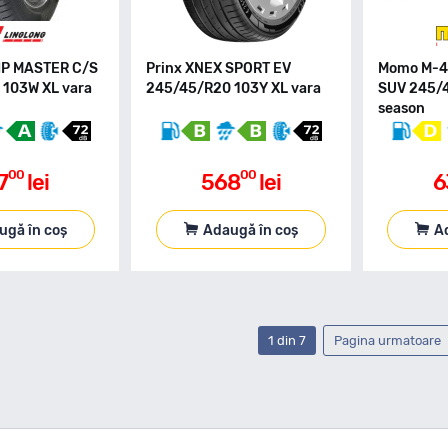
IP MASTER C/S
Prinx XNEX SPORT EV
Momo M-4
103W XL vara
245/45/R20 103Y XL vara
SUV 245/4
season
00
00
7
lei
568
lei
6
ugă în coș
Adaugă în coș
A
1 din 7
Pagina urmatoare