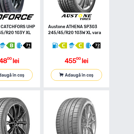
e CATCHFORS UHP
Austone ATHENA SP303
45/R20 103Y XL
245/45/R20 103W XL vara
00
00
48
lei
455
lei
daugă în coș
Adaugă în coș