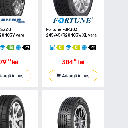
REZZO
Fortune FSR303
0 103Y vara
245/45/R20 103W XL vara
00
00
79
lei
384
lei
daugă în coș
Adaugă în coș