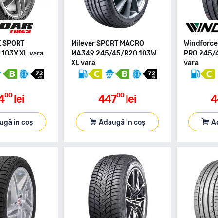
X SPORT
Milever SPORT MACRO
Windforc
103Y XL vara
MA349 245/45/R20 103W
PRO 245/
XL vara
vara
00
00
4
lei
447
lei
4
ugă în coș
Adaugă în coș
A