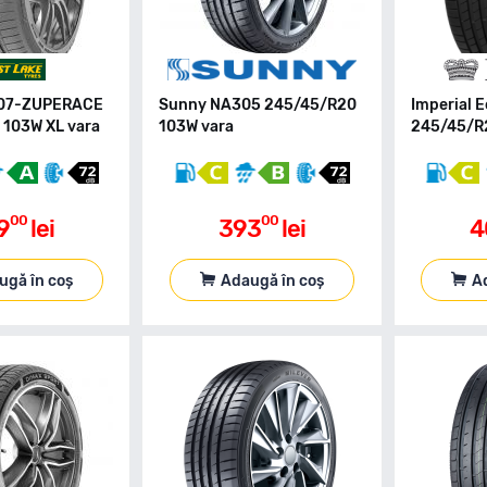
007-ZUPERACE
Sunny NA305 245/45/R20
Imperial 
103W XL vara
103W vara
245/45/R2
00
00
9
lei
393
lei
4
ugă în coș
Adaugă în coș
A