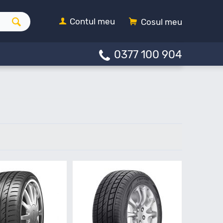
Contul meu
Cosul meu
0377 100 904