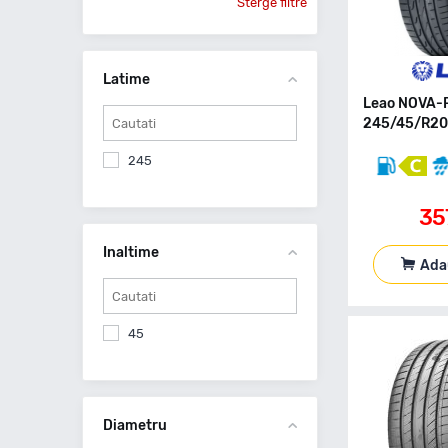
Sterge filtre
Latime
Leao NOVA-
245/45/R20
245
35
Inaltime
Ada
45
Diametru