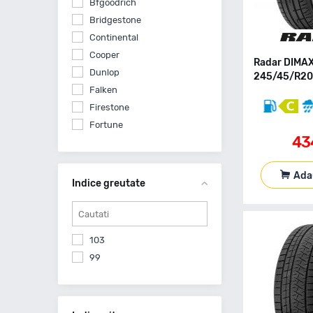
Bfgoodrich
Bridgestone
Continental
Cooper
Radar DIMA
Dunlop
245/45/R20 
Falken
Firestone
Fortune
43
General Tire
Goodyear
Ada
Gt Radial
Indice greutate
Hankook
Imperial
Kleber
103
Kumho
99
Leao
Linglong
Matador