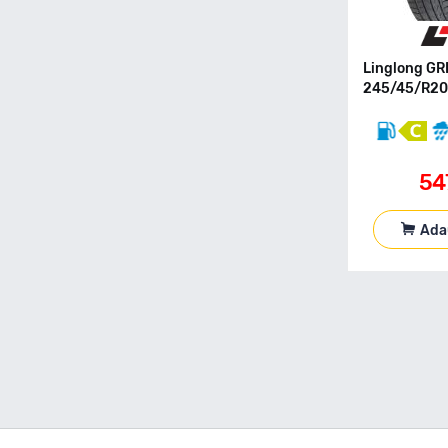
155 80 R12C
155 80 R13
155 80 R13C
Linglong GR
155 80 R14
245/45/R20 
155 80 R15
155 90 R90
165 R13C
54
165 40 R17
165 50 R16
165 55 R13
Ada
165 55 R14
165 55 R15
165 60 R14
165 60 R15
165 65 R13
165 65 R14
165 65 R15
165 70 R13