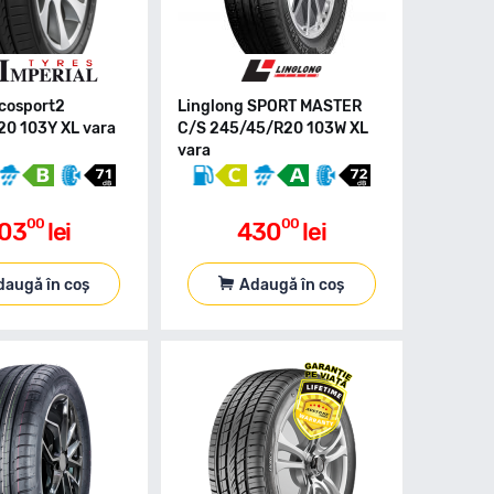
Ecosport2
Linglong SPORT MASTER
0 103Y XL vara
C/S 245/45/R20 103W XL
vara
00
00
03
lei
430
lei
daugă în coș
Adaugă în coș