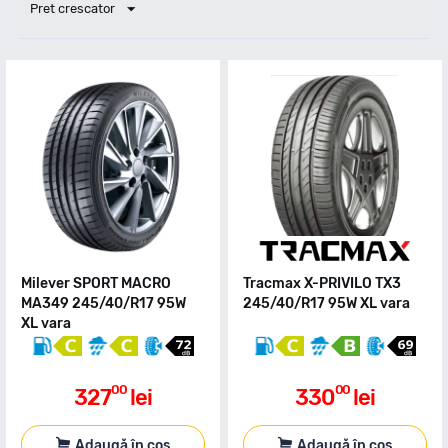
Pret crescator
Milever SPORT MACRO
Tracmax X-PRIVILO TX3
MA349 245/40/R17 95W
245/40/R17 95W XL vara
XL vara
00
00
327
lei
330
lei
Adaugă în coș
Adaugă în coș