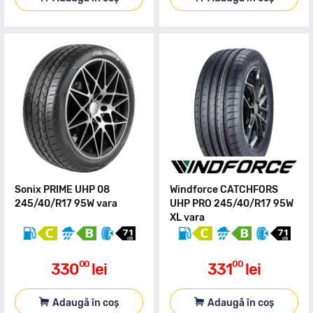
Sonix PRIME UHP 08
Windforce CATCHFORS
245/40/R17 95W vara
UHP PRO 245/40/R17 95W
XL vara
00
00
330
lei
331
lei
Adaugă în coș
Adaugă în coș