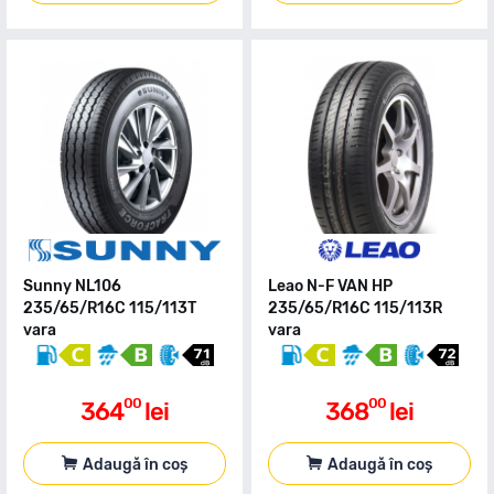
Sunny NL106
Leao N-F VAN HP
235/65/R16C 115/113T
235/65/R16C 115/113R
vara
vara
00
00
364
lei
368
lei
Adaugă în coș
Adaugă în coș