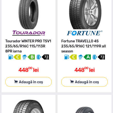
Tourador WINTER PRO TSV1
Fortune TRAVELLO 4S
235/65/R16C 115/113R
235/65/R16C 121/119R all
8PR iarna
season
00
00
448
lei
448
lei
Adaugă în coș
Adaugă în coș