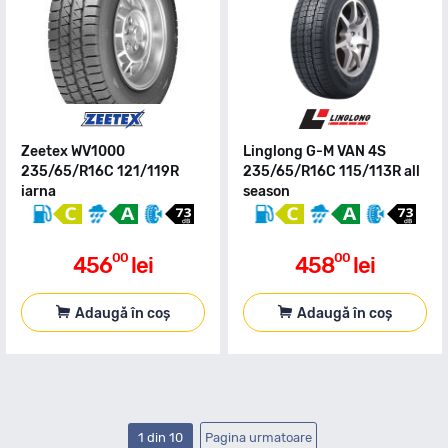
Zeetex WV1000
Linglong G-M VAN 4S
235/65/R16C 121/119R
235/65/R16C 115/113R all
iarna
season
00
00
456
lei
458
lei
Adaugă în coș
Adaugă în coș
1 din 10
Pagina urmatoare