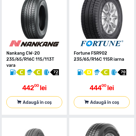
Nankang CW-20
Fortune FSR902
235/65/R16C 115/113T
235/65/R16C 115R iarna
vara
00
00
442
lei
444
lei
Adaugă în coș
Adaugă în coș