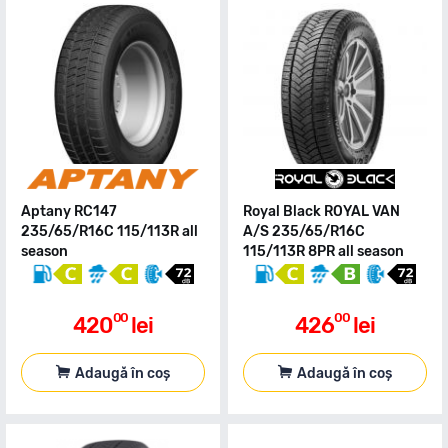
Aptany RC147
Royal Black ROYAL VAN
235/65/R16C 115/113R all
A/S 235/65/R16C
season
115/113R 8PR all season
00
00
420
lei
426
lei
Adaugă în coș
Adaugă în coș