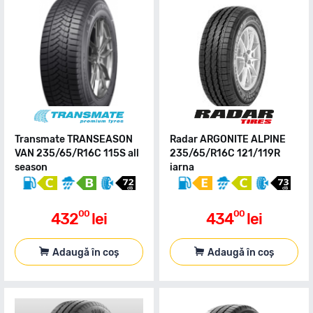
Transmate TRANSEASON
Radar ARGONITE ALPINE
VAN 235/65/R16C 115S all
235/65/R16C 121/119R
season
iarna
00
00
432
lei
434
lei
Adaugă în coș
Adaugă în coș