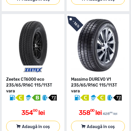
-
16%
Zeetex CT6000 eco
Massimo DUREVO V1
235/65/R16C 115/113T
235/65/R16C 115/113T
vara
vara
00
00
354
lei
358
lei
00
428
lei
Adaugă în coș
Adaugă în coș