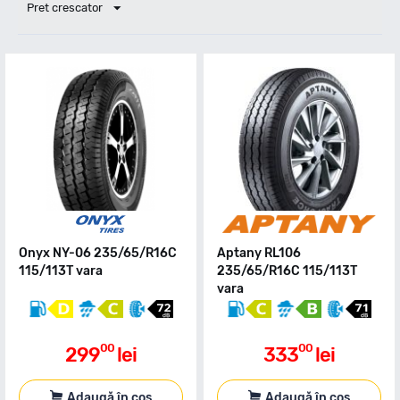
Pret crescator
Onyx NY-06 235/65/R16C
Aptany RL106
115/113T vara
235/65/R16C 115/113T
vara
00
00
299
lei
333
lei
Adaugă în coș
Adaugă în coș