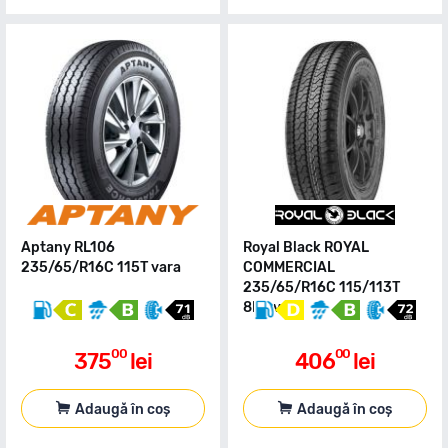
Aptany RL106
Royal Black ROYAL
235/65/R16C 115T vara
COMMERCIAL
235/65/R16C 115/113T
8PR vara
00
00
375
lei
406
lei
Adaugă în coș
Adaugă în coș