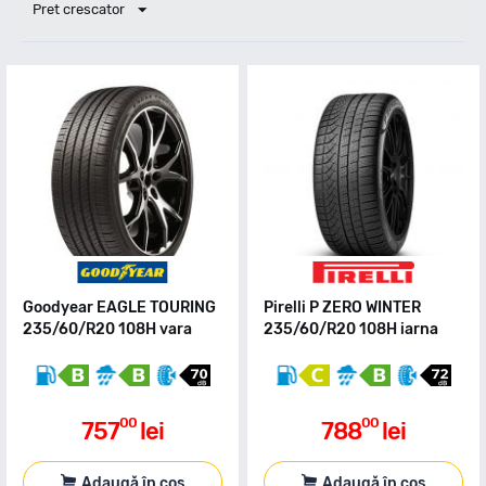
Pret crescator
Goodyear EAGLE TOURING
Pirelli P ZERO WINTER
235/60/R20 108H vara
235/60/R20 108H iarna
00
00
757
lei
788
lei
Adaugă în coș
Adaugă în coș