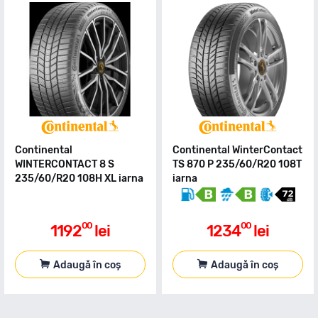
Continental
Continental WinterContact
WINTERCONTACT 8 S
TS 870 P 235/60/R20 108T
235/60/R20 108H XL iarna
iarna
00
00
1192
lei
1234
lei
Adaugă în coș
Adaugă în coș