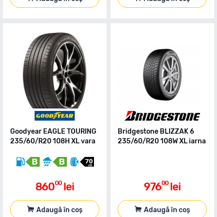
Goodyear EAGLE TOURING
Bridgestone BLIZZAK 6
235/60/R20 108H XL vara
235/60/R20 108W XL iarna
00
00
860
lei
976
lei
Adaugă în coș
Adaugă în coș