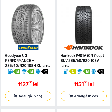
Goodyear UG
Hankook IW01A iON i*cept
PERFORMANCE +
SUV 235/60/R20 108V
235/60/R20 108H XL iarna
iarna
00
00
1127
lei
1151
lei
Adaugă în coș
Adaugă în coș