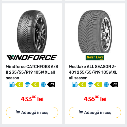
Windforce CATCHFORS A/S
Westlake ALL SEASON Z-
II 235/55/R19 105W XL all
401 235/55/R19 105W XL
season
all season
00
00
433
lei
436
lei
Adaugă în coș
Adaugă în coș