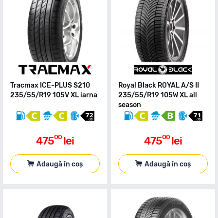
Tracmax ICE-PLUS S210
Royal Black ROYAL A/S II
235/55/R19 105V XL iarna
235/55/R19 105W XL all
season
00
00
475
lei
475
lei
Adaugă în coș
Adaugă în coș