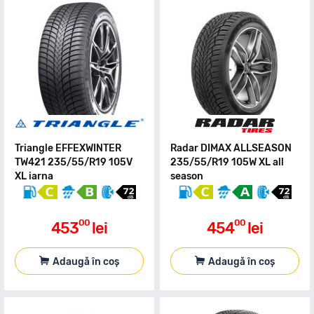
Triangle EFFEXWINTER
Radar DIMAX ALLSEASON
TW421 235/55/R19 105V
235/55/R19 105W XL all
XL iarna
season
00
00
453
lei
454
lei
Adaugă în coș
Adaugă în coș