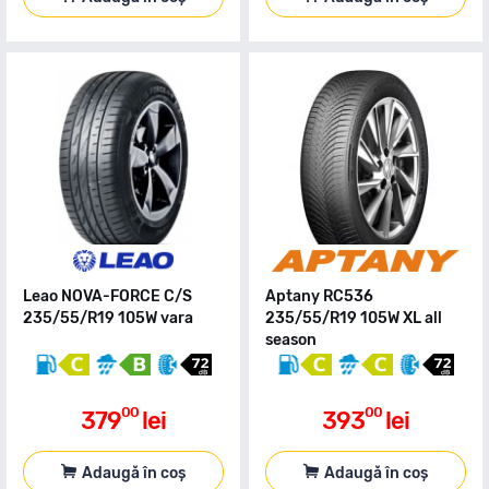
Leao NOVA-FORCE C/S
Aptany RC536
235/55/R19 105W vara
235/55/R19 105W XL all
season
00
00
379
lei
393
lei
Adaugă în coș
Adaugă în coș