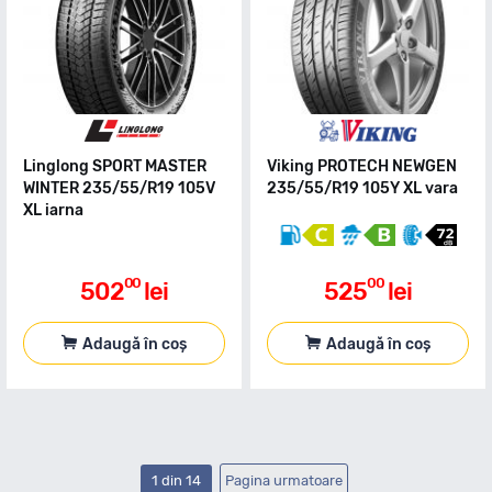
Linglong SPORT MASTER
Viking PROTECH NEWGEN
WINTER 235/55/R19 105V
235/55/R19 105Y XL vara
XL iarna
00
00
502
lei
525
lei
Adaugă în coș
Adaugă în coș
1 din 14
Pagina urmatoare