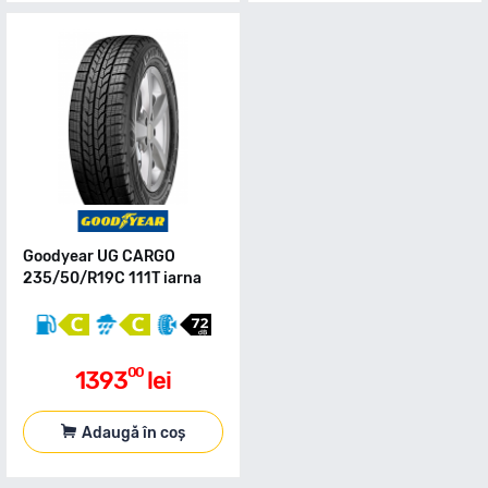
Goodyear UG CARGO
235/50/R19C 111T iarna
00
1393
lei
Adaugă în coș