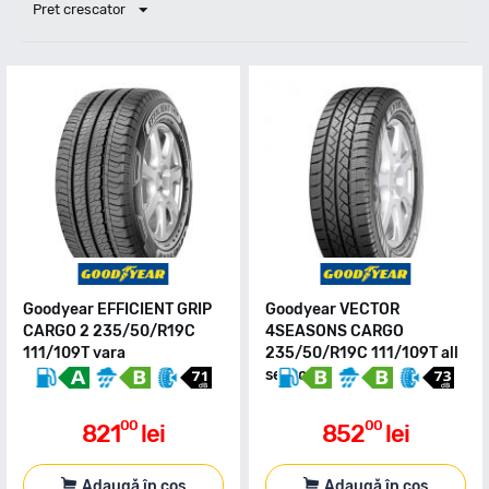
Pret crescator
Goodyear EFFICIENT GRIP
Goodyear VECTOR
CARGO 2 235/50/R19C
4SEASONS CARGO
111/109T vara
235/50/R19C 111/109T all
season
00
00
821
lei
852
lei
Adaugă în coș
Adaugă în coș