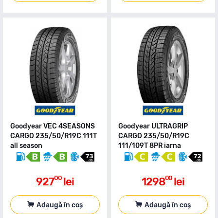
Goodyear VEC 4SEASONS
Goodyear ULTRAGRIP
CARGO 235/50/R19C 111T
CARGO 235/50/R19C
all season
111/109T 8PR iarna
00
00
927
lei
1298
lei
Adaugă în coș
Adaugă în coș