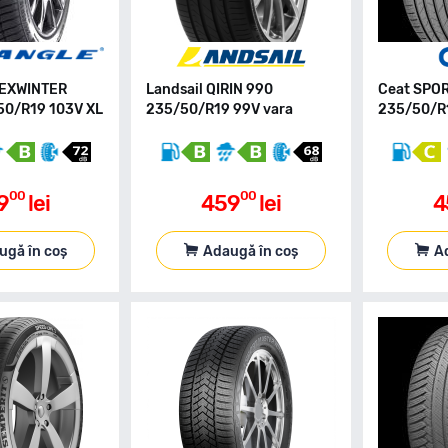
FEXWINTER
Landsail QIRIN 990
Ceat SPOR
50/R19 103V XL
235/50/R19 99V vara
235/50/R1
00
00
9
lei
459
lei
4
ugă în coș
Adaugă în coș
A