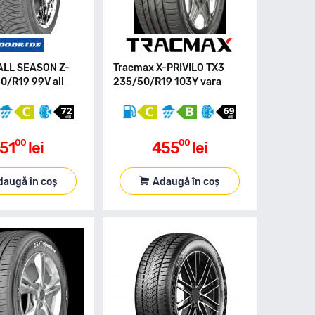
ALL SEASON Z-
Tracmax X-PRIVILO TX3
0/R19 99V all
235/50/R19 103Y vara
00
00
51
lei
455
lei
daugă în coș
Adaugă în coș