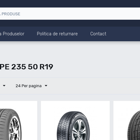
a Produselor
Politica de returnare
Contact
E 235 50 R19
24 Per pagina