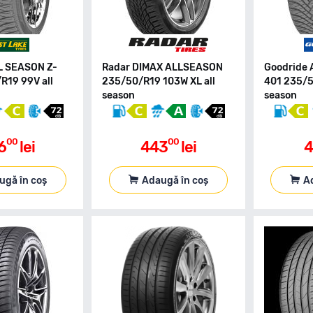
L SEASON Z-
Radar DIMAX ALLSEASON
Goodride 
R19 99V all
235/50/R19 103W XL all
401 235/5
season
season
00
00
6
lei
443
lei
4
ugă în coș
Adaugă în coș
A