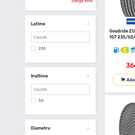
Sterge filtre
Latime
Goodride Z
107 235/50/
235
36
Inaltime
Ada
50
Diametru