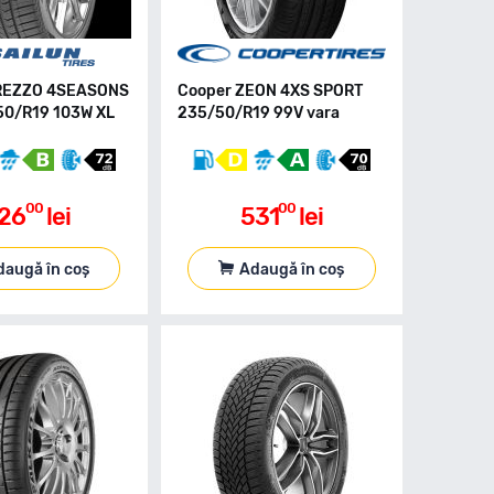
TREZZO 4SEASONS
Cooper ZEON 4XS SPORT
50/R19 103W XL
235/50/R19 99V vara
00
00
26
lei
531
lei
daugă în coș
Adaugă în coș