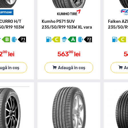
NCURRO H/T
Kumho PS71 SUV
Falken AZ
50/R19 103W
235/50/R19 103W XL vara
235/50/R1
00
00
2
lei
563
lei
5
ugă în coș
Adaugă în coș
A