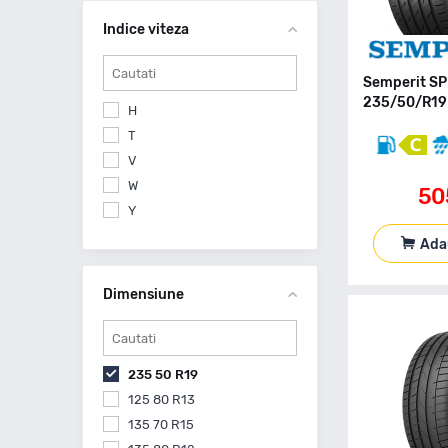
Nexen
Indice viteza
Nokian
Nokian Tyres
Pirelli
Semperit SP
235/50/R19
Prinx
H
Radar
T
Sailun
V
Semperit
W
50
Sonix
Y
Starmaxx
Ada
Sunny
Tigar
Dimensiune
Tracmax
Triangle
Uniroyal
235 50 R19
Viking
125 80 R13
Vredestein
135 70 R15
Westlake