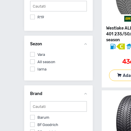
R19
Westlake AL
401 235/50/
season
Sezon
Vara
43
All season
Iarna
Ada
Brand
Barum
Bf Goodrich