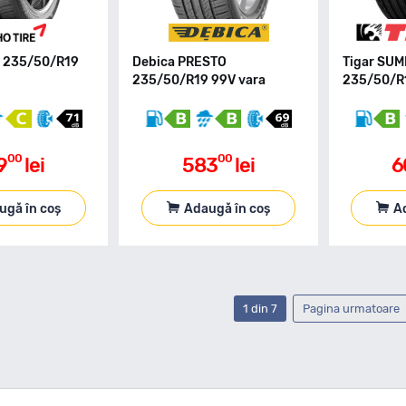
 235/50/R19
Debica PRESTO
Tigar SUM
235/50/R19 99V vara
235/50/R1
00
00
9
lei
583
lei
6
ugă în coș
Adaugă în coș
A
1 din 7
Pagina urmatoare