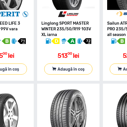
EED LIFE 3
Linglong SPORT MASTER
Sailun A
 99V vara
WINTER 235/50/R19 103V
PRO 235/
XL iarna
all season
00
00
5
lei
513
lei
5
ugă în coș
Adaugă în coș
A