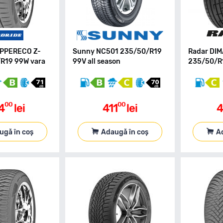
UPPERECO Z-
Sunny NC501 235/50/R19
Radar DI
R19 99W vara
99V all season
235/50/R1
00
00
4
lei
411
lei
4
ugă în coș
Adaugă în coș
A