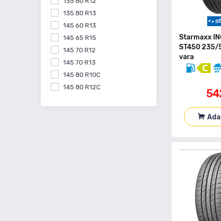
135 80 R12
Yokohama
135 80 R13
145 60 R13
Starmaxx I
145 65 R15
ST450 235/
145 70 R12
vara
145 70 R13
145 80 R10C
145 80 R12C
54
145 80 R13
145 80 R15
Ada
155 55 R14
155 60 R15
155 60 R20
155 65 R13
155 65 R14
155 65 R15
155 70 R13
155 70 R14