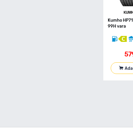
155 70 R17
155 70 R19
155 80 R12C
Kumho HP71
155 80 R13
99H vara
155 80 R13C
155 80 R14
155 80 R15
57
155 90 R90
165 R13C
165 40 R17
Ada
165 50 R16
165 55 R13
165 55 R14
165 55 R15
165 60 R14
165 60 R15
165 65 R13
165 65 R14