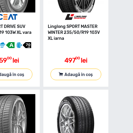
T DRIVE SUV
Linglong SPORT MASTER
9 103W XL vara
WINTER 235/50/R19 103V
XL iarna
00
00
59
lei
497
lei
daugă în coș
Adaugă în coș