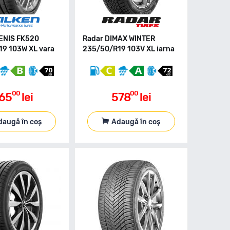
ENIS FK520
Radar DIMAX WINTER
9 103W XL vara
235/50/R19 103V XL iarna
00
00
65
lei
578
lei
daugă în coș
Adaugă în coș