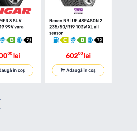
MER 3 SUV
Nexen NBLUE 4SEASON 2
9 99V vara
235/50/R19 103W XL all
season
00
00
00
lei
602
lei
daugă în coș
Adaugă în coș