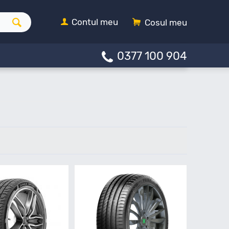
Contul meu
Cosul meu
0377 100 904