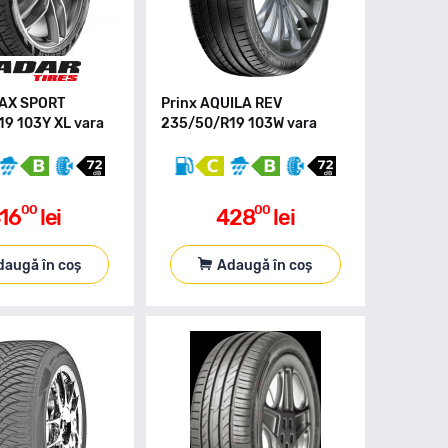
MAX SPORT
Prinx AQUILA REV
9 103Y XL vara
235/50/R19 103W vara
00
00
16
lei
428
lei
daugă în coș
Adaugă în coș