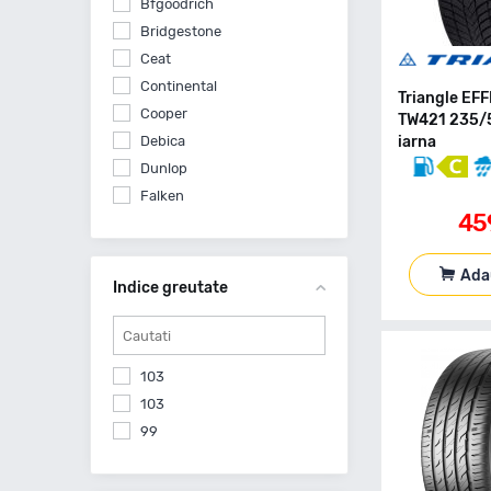
Bfgoodrich
Bridgestone
Ceat
Continental
Triangle EF
Cooper
TW421 235/
Debica
iarna
Dunlop
Falken
45
General Tire
Goodride
Ada
Goodyear
Indice greutate
Hankook
Kleber
Kumho
103
Landsail
103
Linglong
99
Matador
Michelin