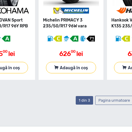
DVAN Sport
Michelin PRIMACY 3
Hankook 
0/R17 96Y RPB
235/50/R17 96W vara
K135 235/
00
00
5
lei
626
lei
6
ugă în coș
Adaugă în coș
A
1 din 3
Pagina urmatoare