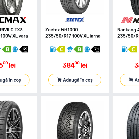
RIVILO TX3
Zeetex WH1000
Nankang 
100W XL vara
235/50/R17 100V XL iarna
235/50/R1
00
00
6
lei
384
lei
3
ugă în coș
Adaugă în coș
A