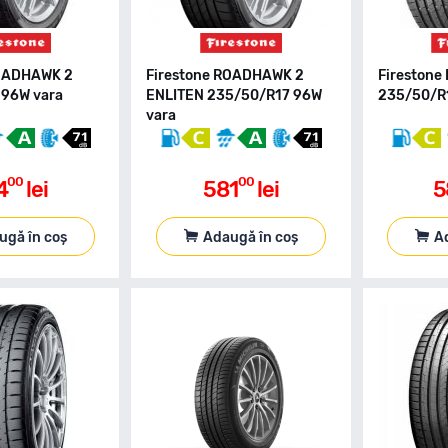
ROADHAWK 2
Firestone ROADHAWK 2
Fireston
 96W vara
ENLITEN 235/50/R17 96W
235/50/R1
vara
00
00
4
lei
581
lei
5
ugă în coș
Adaugă în coș
A