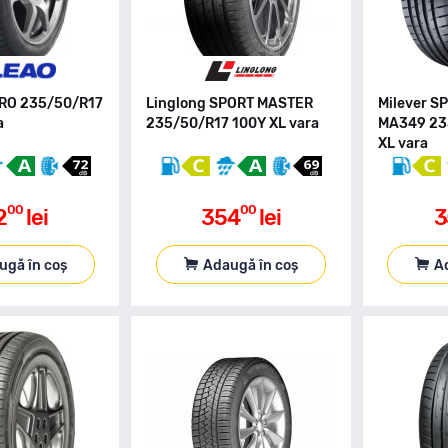
CRO 235/50/R17
Linglong SPORT MASTER
Milever 
a
235/50/R17 100Y XL vara
MA349 23
XL vara
00
00
2
lei
354
lei
3
ugă în coș
Adaugă în coș
A