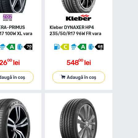
ERA-PRIMUS
Kleber DYNAXER HP4
7 100W XL vara
235/50/R17 96W FR vara
00
00
26
lei
548
lei
daugă în coș
Adaugă în coș