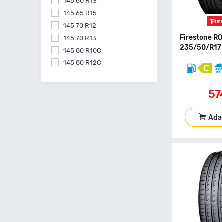
145 60 R13
145 65 R15
145 70 R12
Firestone 
145 70 R13
235/50/R17
145 80 R10C
145 80 R12C
145 80 R13
145 80 R15
57
155 55 R14
155 60 R15
Ada
155 60 R20
155 65 R13
155 65 R14
155 65 R15
155 70 R13
155 70 R14
155 70 R17
155 70 R19