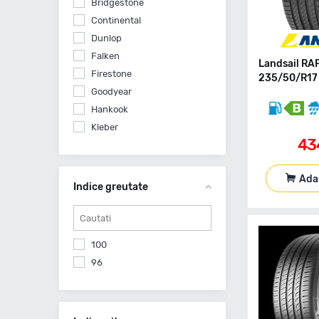
Bridgestone
Continental
Dunlop
Falken
Landsail R
Firestone
235/50/R17
Goodyear
Hankook
Kleber
43
Kumho
Landsail
Ada
Leao
Indice greutate
Linglong
Maxxis
Michelin
100
Milever
96
Nankang
Nexen
Nokian