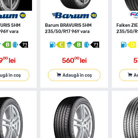
URIS 5HM
Barum BRAVURIS 5HM
Falken ZI
96Y vara
235/50/R17 96Y vara
235/50/R1
00
00
9
lei
560
lei
5
ugă în coș
Adaugă în coș
A