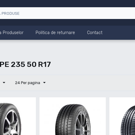
a Produselor
Politica de returnare
Contact
E 235 50 R17
24 Per pagina