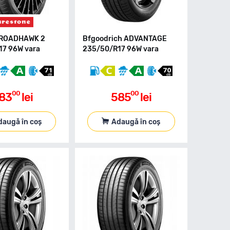
e ROADHAWK 2
Bfgoodrich ADVANTAGE
7 96W vara
235/50/R17 96W vara
00
00
83
lei
585
lei
daugă în coș
Adaugă în coș