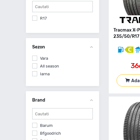
R17
Tracmax X-P
235/50/R17 
Sezon
Vara
36
All season
Iarna
Ada
Brand
Barum
Bfgoodrich