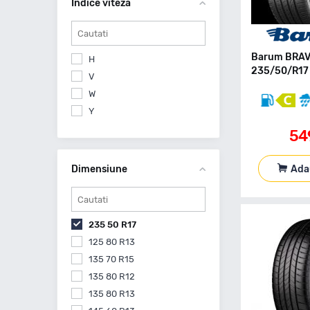
Indice viteza
Nokian Tyres
Sailun
Tracmax
Yokohama
Barum BRAV
H
235/50/R17 
Zeetex
V
W
Y
54
Ada
Dimensiune
235 50 R17
125 80 R13
135 70 R15
135 80 R12
135 80 R13