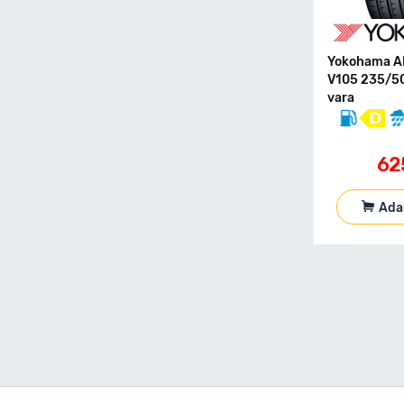
155 80 R12C
155 80 R13
155 80 R13C
Yokohama A
155 80 R14
V105 235/5
155 80 R15
vara
155 90 R90
165 R13C
62
165 40 R17
165 50 R16
165 55 R13
Ada
165 55 R14
165 55 R15
165 60 R14
165 60 R15
165 65 R13
165 65 R14
165 65 R15
165 70 R13