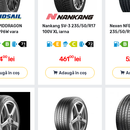
APIDDRAGON
Nankang SV-3 235/50/R17
Nexen NF
 96W vara
100V XL iarna
235/50/R1
00
00
4
lei
461
lei
5
ugă în coș
Adaugă în coș
A