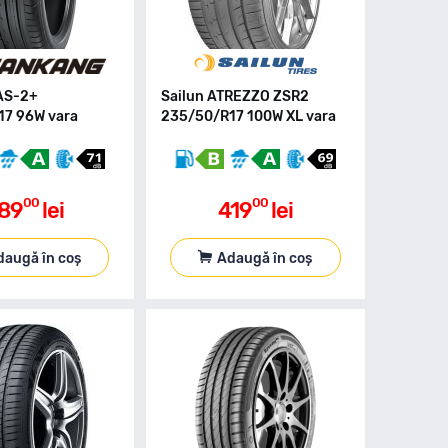
AS-2+
Sailun ATREZZO ZSR2
7 96W vara
235/50/R17 100W XL vara
00
00
89
lei
419
lei
daugă în coș
Adaugă în coș