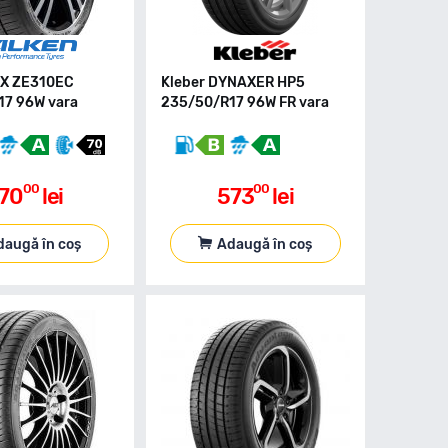
EX ZE310EC
Kleber DYNAXER HP5
7 96W vara
235/50/R17 96W FR vara
00
00
70
lei
573
lei
daugă în coș
Adaugă în coș