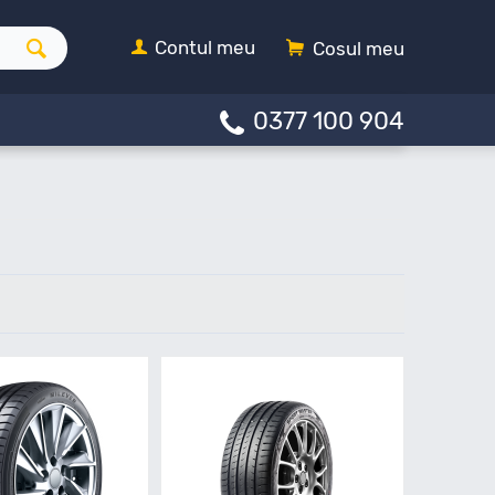
Contul meu
Cosul meu
0377 100 904