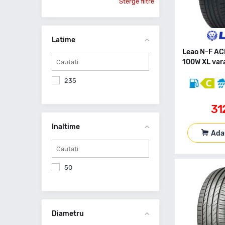
Sterge filtre
Latime
Leao N-F A
100W XL var
235
31
Inaltime
Ada
50
Diametru