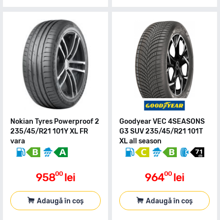
Nokian Tyres Powerproof 2
Goodyear VEC 4SEASONS
235/45/R21 101Y XL FR
G3 SUV 235/45/R21 101T
vara
XL all season
00
00
958
lei
964
lei
Adaugă în coș
Adaugă în coș