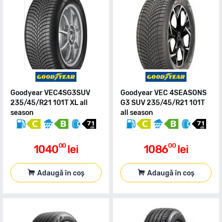
Goodyear VEC4SG3SUV
Goodyear VEC 4SEASONS
235/45/R21 101T XL all
G3 SUV 235/45/R21 101T
season
all season
00
00
1040
lei
1086
lei
Adaugă în coș
Adaugă în coș