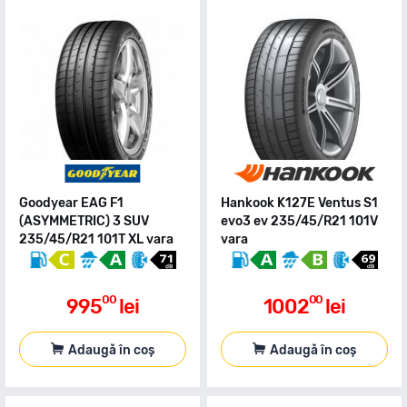
Goodyear EAG F1
Hankook K127E Ventus S1
(ASYMMETRIC) 3 SUV
evo3 ev 235/45/R21 101V
235/45/R21 101T XL vara
vara
00
00
995
lei
1002
lei
Adaugă în coș
Adaugă în coș