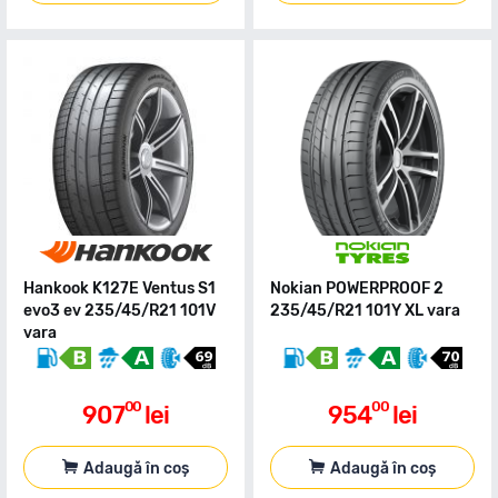
Hankook K127E Ventus S1
Nokian POWERPROOF 2
evo3 ev 235/45/R21 101V
235/45/R21 101Y XL vara
vara
00
00
907
lei
954
lei
Adaugă în coș
Adaugă în coș