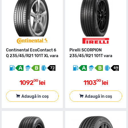
Continental EcoContact 6
Pirelli SCORPION
Q 235/45/R21 101T XL vara
235/45/R21 101T vara
00
00
1092
lei
1103
lei
Adaugă în coș
Adaugă în coș