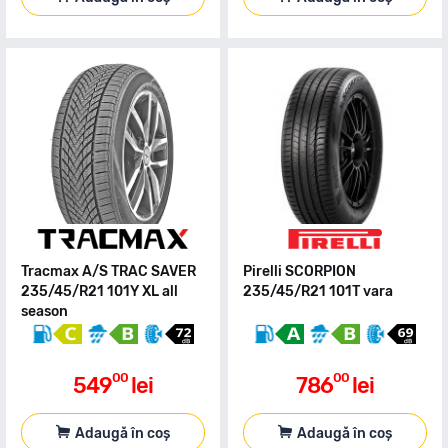
Tracmax A/S TRAC SAVER
Pirelli SCORPION
235/45/R21 101Y XL all
235/45/R21 101T vara
season
00
00
549
lei
786
lei
Adaugă în coș
Adaugă în coș