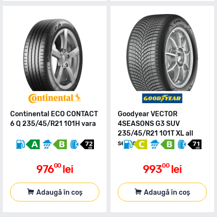
Continental ECO CONTACT
Goodyear VECTOR
6 Q 235/45/R21 101H vara
4SEASONS G3 SUV
235/45/R21 101T XL all
season
00
00
976
lei
993
lei
Adaugă în coș
Adaugă în coș