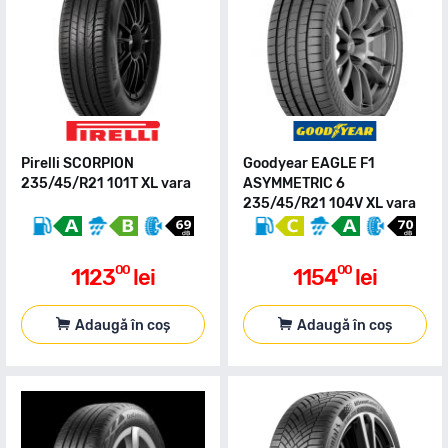
Pirelli SCORPION
Goodyear EAGLE F1
235/45/R21 101T XL vara
ASYMMETRIC 6
235/45/R21 104V XL vara
00
00
1123
lei
1154
lei
Adaugă în coș
Adaugă în coș