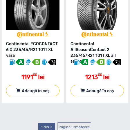
Continental ECOCONTACT
Continental
6 Q 235/45/R21 101T XL
AllSeasonContact 2
vara
235/45/R21 101T XL all
season
00
00
1191
lei
1213
lei
Adaugă în coș
Adaugă în coș
1 din 3
Pagina urmatoare