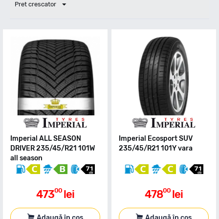
Pret crescator
Imperial ALL SEASON
Imperial Ecosport SUV
DRIVER 235/45/R21 101W
235/45/R21 101Y vara
all season
00
00
473
lei
478
lei
Adaugă în coș
Adaugă în coș