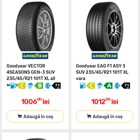
Goodyear VECTOR
Goodyear EAG F1 ASY 3
4SEASONS GEN-3 SUV
SUV 235/45/R21 101T XL
235/45/R21 101T XL all
vara
season
00
00
1006
lei
1012
lei
Adaugă în coș
Adaugă în coș