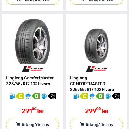
Linglong ComfortMaster
Linglong
225/65/R17 102H vara
COMFORTMASTER
225/65/R17 102H vara
00
00
291
lei
299
lei
Adaugă în coș
Adaugă în coș