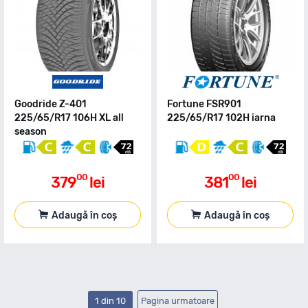
Goodride Z-401
Fortune FSR901
225/65/R17 106H XL all
225/65/R17 102H iarna
season
00
00
379
lei
381
lei
Adaugă în coș
Adaugă în coș
1 din 10
Pagina urmatoare