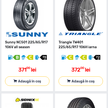
Sunny NC501 225/65/R17
Triangle TW401
106V all season
225/65/R17 106H iarna
00
00
371
lei
372
lei
Adaugă în coș
Adaugă în coș