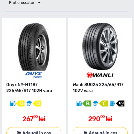
Pret crescator
Onyx NY-HT187
Wanli SU025 225/65/R17
225/65/R17 102H vara
102V vara
00
00
267
lei
290
lei
Adaugă în coș
Adaugă în coș