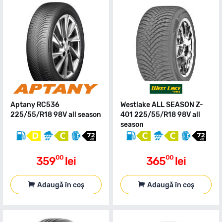
Aptany RC536
Westlake ALL SEASON Z-
225/55/R18 98V all season
401 225/55/R18 98V all
season
00
00
359
lei
365
lei
Adaugă în coș
Adaugă în coș