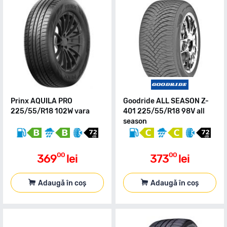
Prinx AQUILA PRO
Goodride ALL SEASON Z-
225/55/R18 102W vara
401 225/55/R18 98V all
season
00
00
369
lei
373
lei
Adaugă în coș
Adaugă în coș