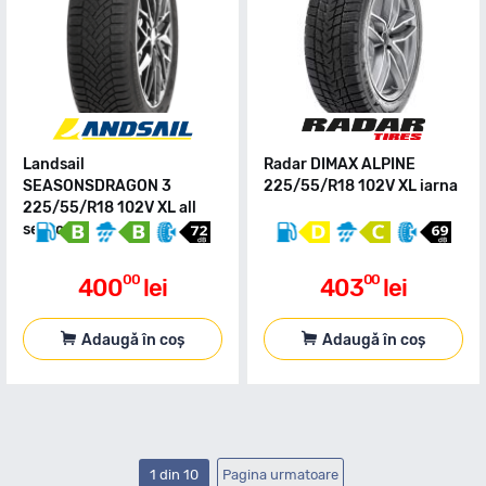
Landsail
Radar DIMAX ALPINE
SEASONSDRAGON 3
225/55/R18 102V XL iarna
225/55/R18 102V XL all
season
00
00
400
lei
403
lei
Adaugă în coș
Adaugă în coș
1 din 10
Pagina urmatoare