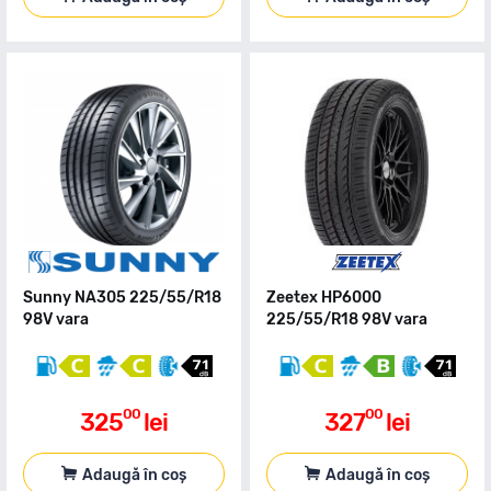
Sunny NA305 225/55/R18
Zeetex HP6000
98V vara
225/55/R18 98V vara
00
00
325
lei
327
lei
Adaugă în coș
Adaugă în coș