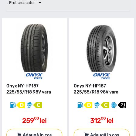
Pret crescator
Onyx NY-HP187
Onyx NY-HP187
225/55/R18 98V vara
225/55/R18 98V vara
00
00
259
lei
312
lei
Adaugă în coș
Adaugă în coș