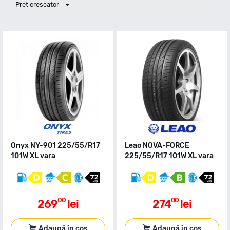
Pret crescator
Onyx NY-901 225/55/R17
Leao NOVA-FORCE
101W XL vara
225/55/R17 101W XL vara
00
00
269
lei
274
lei
Adaugă în coș
Adaugă în coș