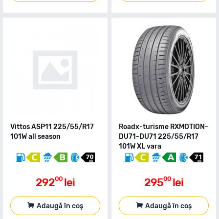
Vittos ASP11 225/55/R17
Roadx-turisme RXMOTION-
101W all season
DU71-DU71 225/55/R17
101W XL vara
00
00
292
lei
295
lei
Adaugă în coș
Adaugă în coș