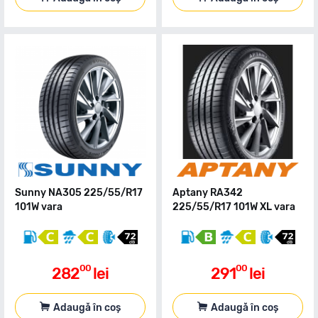
Sunny NA305 225/55/R17
Aptany RA342
101W vara
225/55/R17 101W XL vara
00
00
282
lei
291
lei
Adaugă în coș
Adaugă în coș