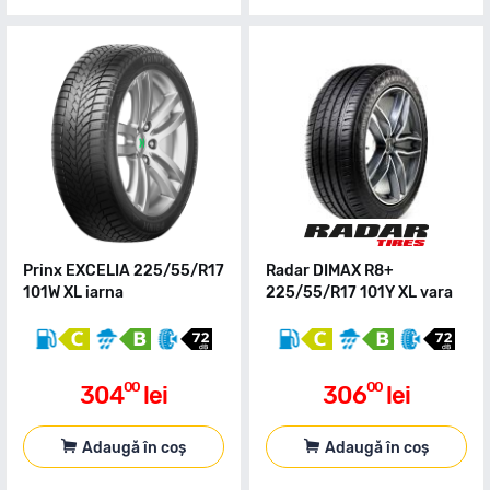
Prinx EXCELIA 225/55/R17
Radar DIMAX R8+
101W XL iarna
225/55/R17 101Y XL vara
00
00
304
lei
306
lei
Adaugă în coș
Adaugă în coș