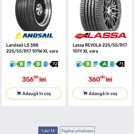
Landsail LS 388
Lassa REVOLA 225/55/R17
225/55/R17 101W XL vara
101Y XL vara
00
00
356
lei
360
lei
Adaugă în coș
Adaugă în coș
1 din 13
Pagina urmatoare