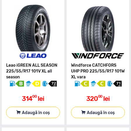
Leao iGREEN ALL SEASON
Windforce CATCHFORS
225/55/R17 101V XL all
UHP PRO 225/55/R17 101W
season
XL vara
00
00
314
lei
320
lei
Adaugă în coș
Adaugă în coș