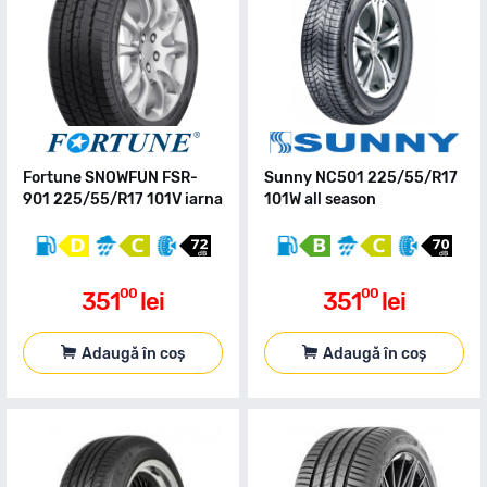
Fortune SNOWFUN FSR-
Sunny NC501 225/55/R17
901 225/55/R17 101V iarna
101W all season
00
00
351
lei
351
lei
Adaugă în coș
Adaugă în coș