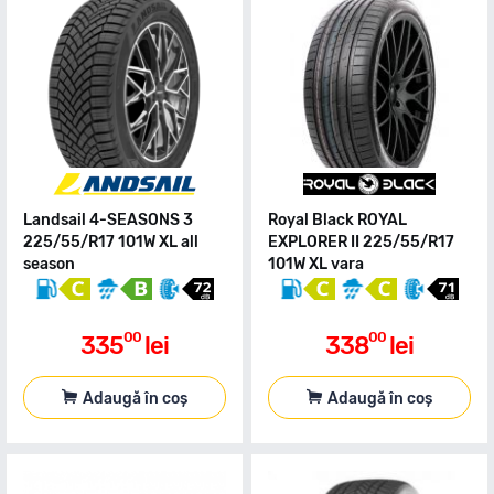
Landsail 4-SEASONS 3
Royal Black ROYAL
225/55/R17 101W XL all
EXPLORER II 225/55/R17
season
101W XL vara
00
00
335
lei
338
lei
Adaugă în coș
Adaugă în coș