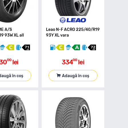
ME A/S
Leao N-F ACRO 225/40/R19
9 93W XL all
93Y XL vara
00
00
30
lei
334
lei
daugă în coș
Adaugă în coș