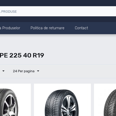
a Produselor
Politica de returnare
Contact
E 225 40 R19
24 Per pagina