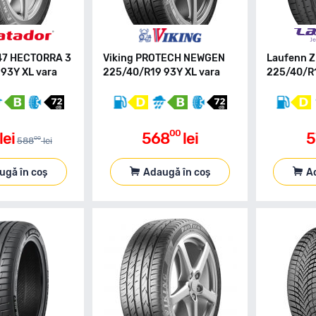
47 HECTORRA 3
Viking PROTECH NEWGEN
Laufenn Z
93Y XL vara
225/40/R19 93Y XL vara
225/40/R1
00
lei
568
lei
5
00
588
lei
ugă în coș
Adaugă în coș
A