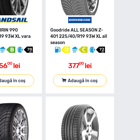
QIRIN 990
Goodride ALL SEASON Z-
9 93W XL vara
401 225/40/R19 93W XL all
season
00
00
56
lei
377
lei
daugă în coș
Adaugă în coș