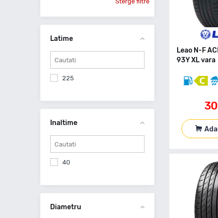
Sterge filtre
Latime
Leao N-F A
93Y XL vara
225
30
Inaltime
Ada
40
Diametru