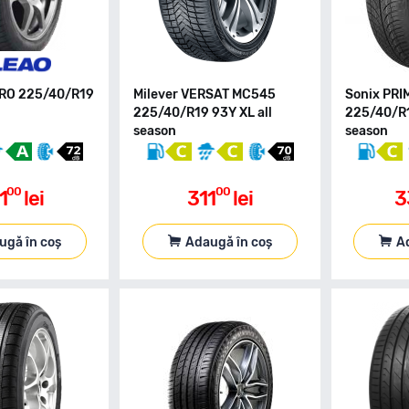
CRO 225/40/R19
Milever VERSAT MC545
Sonix PRI
225/40/R19 93Y XL all
225/40/R1
season
season
00
00
1
lei
311
lei
3
ugă în coș
Adaugă în coș
A