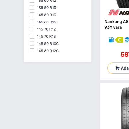
135 80 R12
135 80 R13
145 60 R13
Nankang AS
145 65 R15
93Y vara
145 70 R12
145 70 R13
145 80 R10C
145 80 R12C
58
145 80 R13
145 80 R15
Ada
155 55 R14
155 60 R15
155 60 R20
155 65 R13
155 65 R14
155 65 R15
155 70 R13
155 70 R14