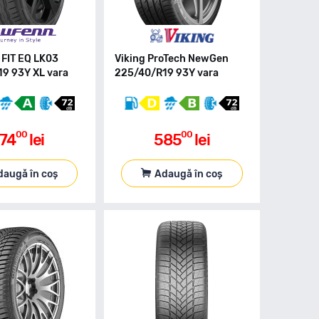
 FIT EQ LK03
Viking ProTech NewGen
9 93Y XL vara
225/40/R19 93Y vara
00
00
74
lei
585
lei
daugă în coș
Adaugă în coș