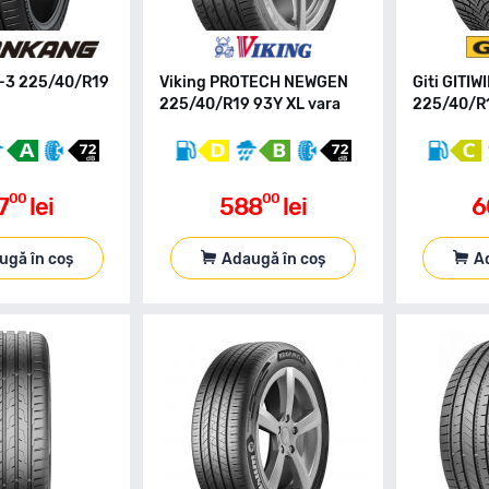
-3 225/40/R19
Viking PROTECH NEWGEN
Giti GITI
225/40/R19 93Y XL vara
225/40/R1
00
00
7
lei
588
lei
6
ugă în coș
Adaugă în coș
A