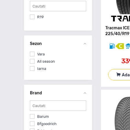
R19
Tracmax IC
225/40/R19 
Sezon
Vara
33
All season
Iarna
Ada
Brand
Barum
Bfgoodrich