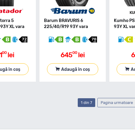
torra 5
Barum BRAVURIS 6
Kumho PS
93Y XL vara
225/40/R19 93Y vara
93Y XL va
00
00
1
lei
645
lei
6
ugă în coș
Adaugă în coș
A
1 din 7
Pagina urmatoare