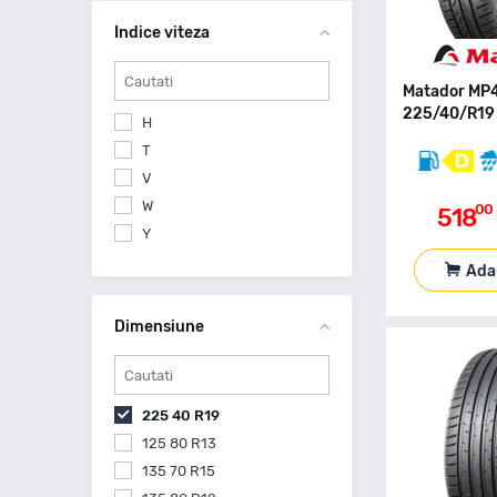
Milever
Indice viteza
Nankang
Nexen
Nokian
Matador MP
225/40/R19 
Nokian Tyres
H
Petlas
T
Pirelli
V
Radar
W
00
518
Semperit
Y
Sonix
Ada
Tracmax
Uniroyal
Dimensiune
Viking
Vredestein
Westlake
225 40 R19
Yokohama
125 80 R13
135 70 R15