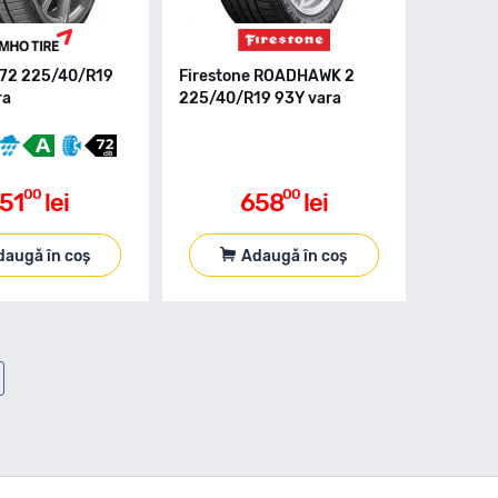
72 225/40/R19
Firestone ROADHAWK 2
ra
225/40/R19 93Y vara
00
00
51
lei
658
lei
daugă în coș
Adaugă în coș