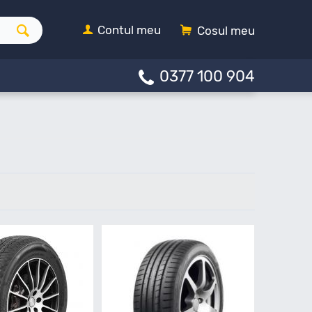
Contul meu
Cosul meu
0377 100 904