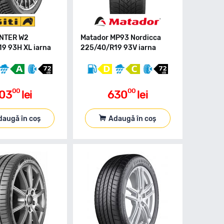
WINTER W2
Matador MP93 Nordicca
9 93H XL iarna
225/40/R19 93V iarna
00
00
03
lei
630
lei
daugă în coș
Adaugă în coș