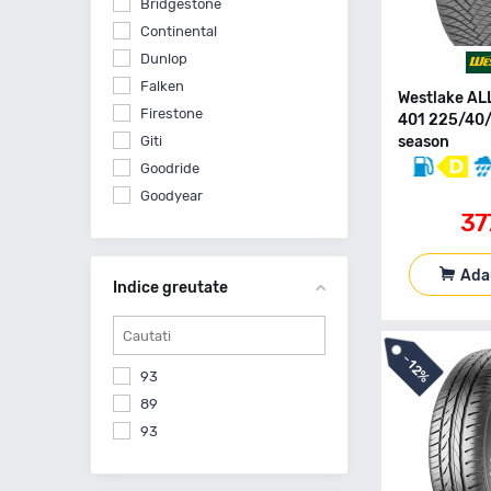
Bridgestone
Continental
Dunlop
Falken
Westlake AL
Firestone
401 225/40/
Giti
season
Goodride
Goodyear
37
Gripmax
Hankook
Ada
Kleber
Indice greutate
Kumho
Landsail
-
Laufenn
12%
93
Leao
89
Matador
93
Michelin
Milestone