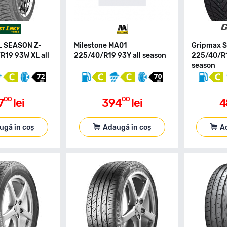
L SEASON Z-
Milestone MA01
Gripmax 
R19 93W XL all
225/40/R19 93Y all season
225/40/R1
season
00
00
7
lei
394
lei
4
ugă în coș
Adaugă în coș
A