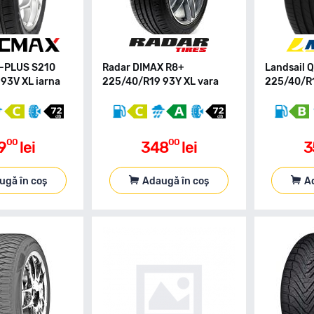
E-PLUS S210
Radar DIMAX R8+
Landsail 
93V XL iarna
225/40/R19 93Y XL vara
225/40/R1
00
00
9
lei
348
lei
3
ugă în coș
Adaugă în coș
A