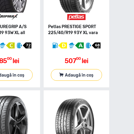
SUREGRIP A/S
Petlas PRESTIGE SPORT
9 93W XL all
225/40/R19 93Y XL vara
00
00
85
lei
507
lei
daugă în coș
Adaugă în coș