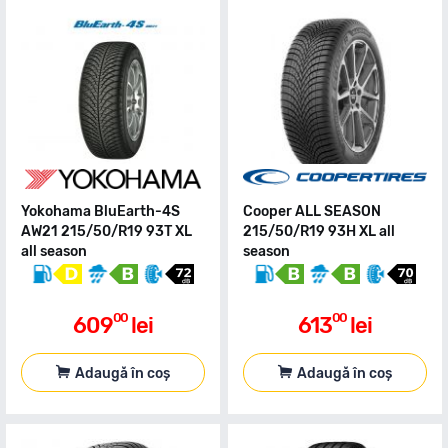
Yokohama BluEarth-4S
Cooper ALL SEASON
AW21 215/50/R19 93T XL
215/50/R19 93H XL all
all season
season
00
00
609
lei
613
lei
Adaugă în coș
Adaugă în coș