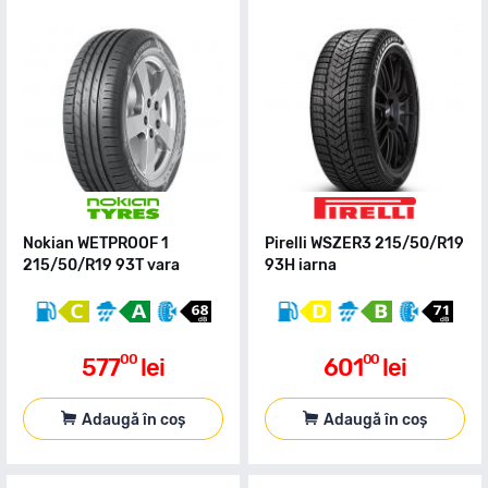
Nokian WETPROOF 1
Pirelli WSZER3 215/50/R19
215/50/R19 93T vara
93H iarna
00
00
577
lei
601
lei
Adaugă în coș
Adaugă în coș