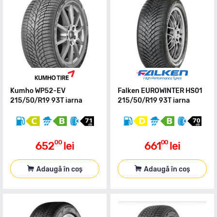
Kumho WP52-EV
Falken EUROWINTER HS01
215/50/R19 93T iarna
215/50/R19 93T iarna
00
00
652
lei
661
lei
Adaugă în coș
Adaugă în coș