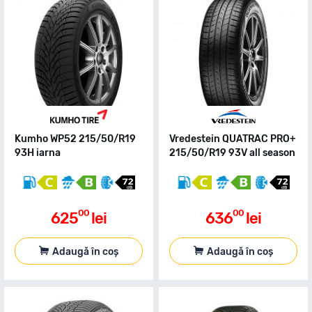
Kumho WP52 215/50/R19
Vredestein QUATRAC PRO+
93H iarna
215/50/R19 93V all season
00
00
625
lei
636
lei
Adaugă în coș
Adaugă în coș