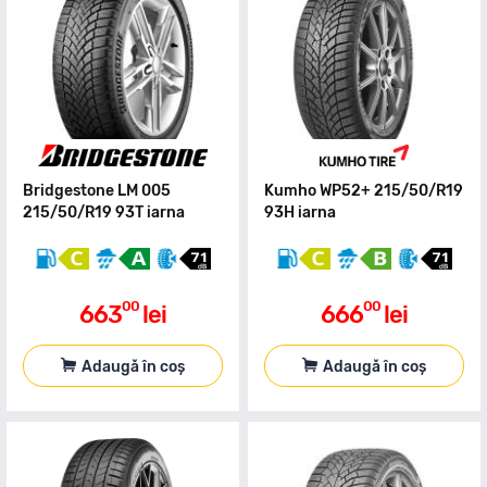
Bridgestone LM 005
Kumho WP52+ 215/50/R19
215/50/R19 93T iarna
93H iarna
00
00
663
lei
666
lei
Adaugă în coș
Adaugă în coș