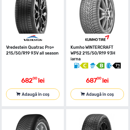
Vredestein Quatrac Pro+
Kumho WINTERCRAFT
215/50/R19 93V all season
WP52 215/50/R19 93H
iarna
00
00
682
lei
687
lei
Adaugă în coș
Adaugă în coș