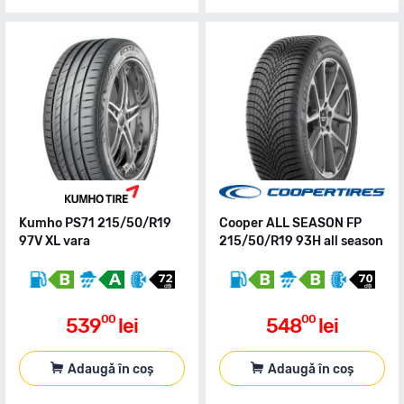
Kumho PS71 215/50/R19
Cooper ALL SEASON FP
97V XL vara
215/50/R19 93H all season
00
00
539
lei
548
lei
Adaugă în coș
Adaugă în coș