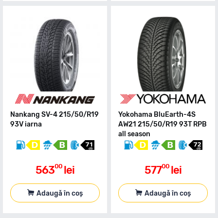
Nankang SV-4 215/50/R19
Yokohama BluEarth-4S
93V iarna
AW21 215/50/R19 93T RPB
all season
00
00
563
lei
577
lei
Adaugă în coș
Adaugă în coș