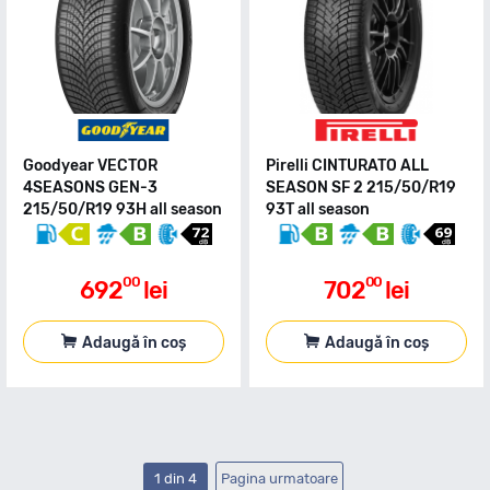
Goodyear VECTOR
Pirelli CINTURATO ALL
4SEASONS GEN-3
SEASON SF 2 215/50/R19
215/50/R19 93H all season
93T all season
00
00
692
lei
702
lei
Adaugă în coș
Adaugă în coș
1 din 4
Pagina urmatoare