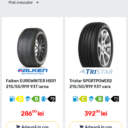
Pret crescator
Falken EUROWINTER HS01
Tristar SPORTPOWER2
215/50/R19 93T iarna
215/50/R19 93T vara
00
00
286
lei
392
lei
Adaugă în coș
Adaugă în coș