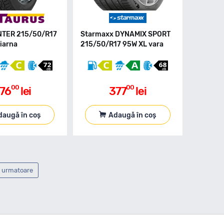
NTER 215/50/R17
Starmaxx DYNAMIX SPORT
iarna
215/50/R17 95W XL vara
00
00
76
lei
377
lei
daugă în coș
Adaugă în coș
 urmatoare