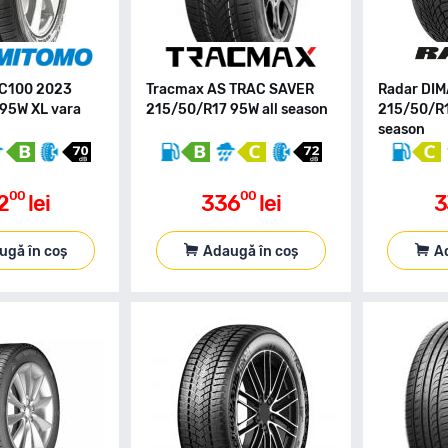
C100 2023
Tracmax AS TRAC SAVER
Radar DI
95W XL vara
215/50/R17 95W all season
215/50/R1
season
00
00
2
lei
336
lei
3
ugă în coș
Adaugă în coș
A