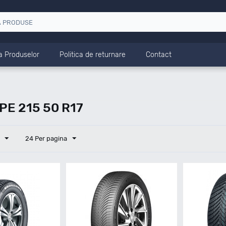
a Produselor
Politica de returnare
Contact
E 215 50 R17
24 Per pagina