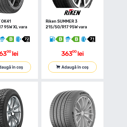
 OK41
Riken SUMMER 3
7 95W XL vara
215/50/R17 95W vara
00
00
63
lei
363
lei
daugă în coș
Adaugă în coș