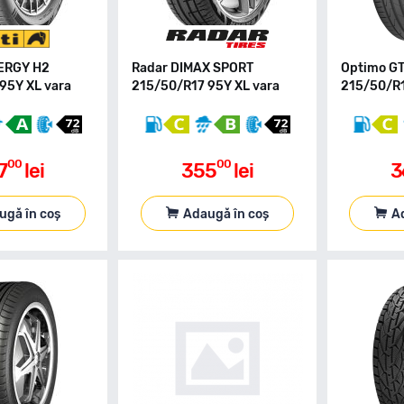
NERGY H2
Radar DIMAX SPORT
Optimo GT
95Y XL vara
215/50/R17 95Y XL vara
215/50/R1
00
00
7
lei
355
lei
3
ugă în coș
Adaugă în coș
A