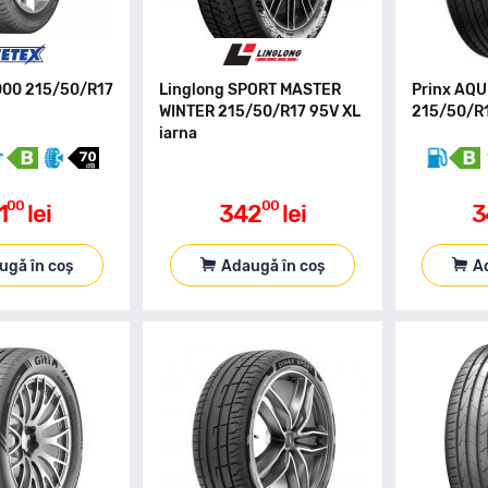
000 215/50/R17
Linglong SPORT MASTER
Prinx AQU
a
WINTER 215/50/R17 95V XL
215/50/R1
iarna
00
00
1
lei
342
lei
3
ugă în coș
Adaugă în coș
A