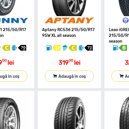
1 215/50/R17
Aptany RC536 215/50/R17
Leao iGR
on
95W XL all season
215/50/R1
season
00
00
9
lei
319
lei
3
ugă în coș
Adaugă în coș
A