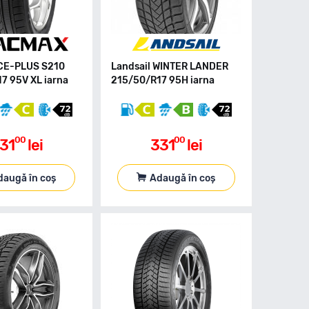
CE-PLUS S210
Landsail WINTER LANDER
7 95V XL iarna
215/50/R17 95H iarna
00
00
31
lei
331
lei
daugă în coș
Adaugă în coș