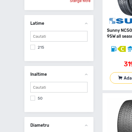
Sterge filtre
Latime
Sunny NC50
95W all seas
215
31
Inaltime
Ada
50
Diametru