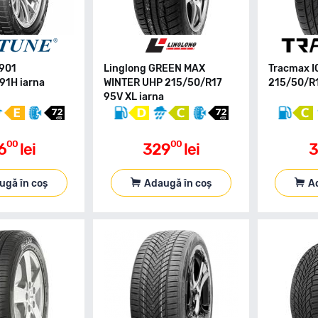
R901
Linglong GREEN MAX
Tracmax I
91H iarna
WINTER UHP 215/50/R17
215/50/R1
95V XL iarna
00
00
6
lei
329
lei
3
ugă în coș
Adaugă în coș
A