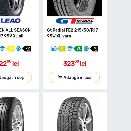
EEN ALL SEASON
Gt Radial FE2 215/50/R17
7 95V XL all
95W XL vara
00
00
22
lei
323
lei
daugă în coș
Adaugă în coș