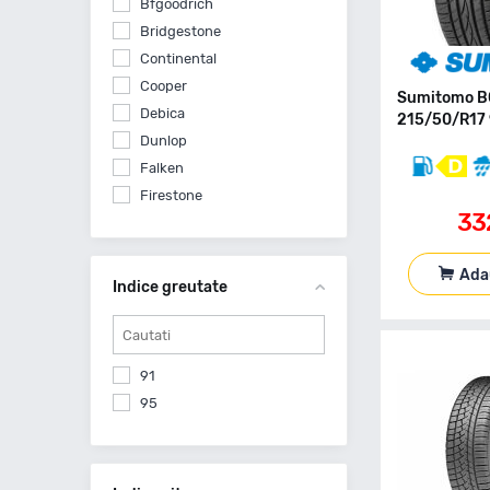
Bfgoodrich
Bridgestone
Continental
Cooper
Sumitomo B
Debica
215/50/R17 
Dunlop
Falken
Firestone
33
Fortune
Fulda
Ada
Giti
Indice greutate
Goodride
Goodyear
Gt Radial
91
Hankook
95
Hifly
Kleber
Kumho