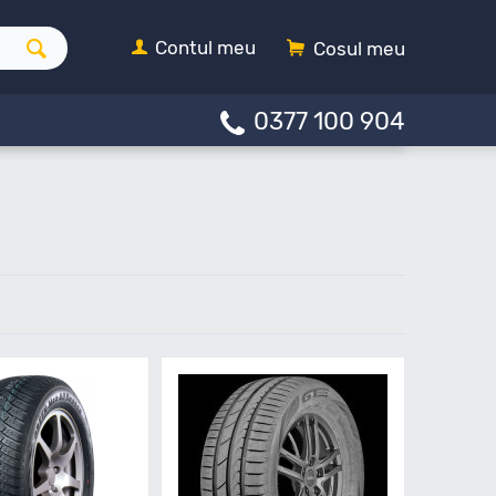
Contul meu
Cosul meu
0377 100 904