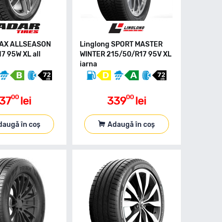
MAX ALLSEASON
Linglong SPORT MASTER
7 95W XL all
WINTER 215/50/R17 95V XL
iarna
00
00
37
lei
339
lei
daugă în coș
Adaugă în coș