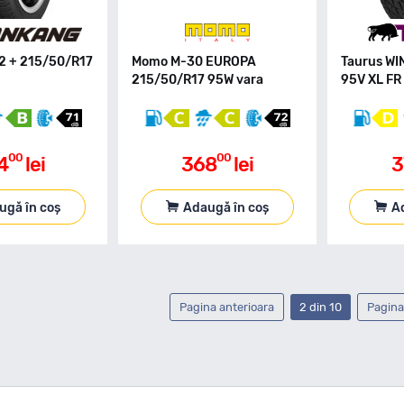
2 + 215/50/R17
Momo M-30 EUROPA
Taurus WI
215/50/R17 95W vara
95V XL FR 
00
00
4
lei
368
lei
3
ugă în coș
Adaugă în coș
A
Pagina anterioara
2 din 10
Pagina