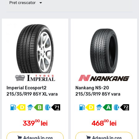
Pret crescator
Imperial Ecosport2
Nankang NS-20
215/35/R19 85Y XL vara
215/35/R19 85Y vara
00
00
339
lei
468
lei
Adaugă în coș
Adaugă în coș