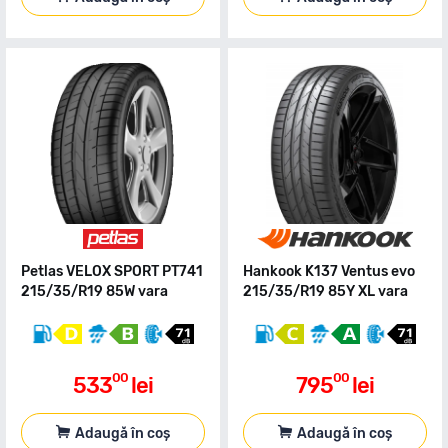
Petlas VELOX SPORT PT741
Hankook K137 Ventus evo
215/35/R19 85W vara
215/35/R19 85Y XL vara
00
00
533
lei
795
lei
Adaugă în coș
Adaugă în coș