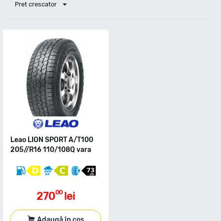
Pret crescator
Leao LION SPORT A/T100
205//R16 110/108Q vara
00
270
lei
Adaugă în coș