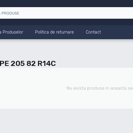
a Produselor
Politica de returnare
Contact
PE 205 82 R14C
Nu exista produse in aceasta se