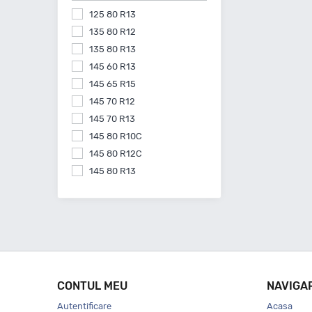
125 80 R13
135 80 R12
135 80 R13
145 60 R13
145 65 R15
145 70 R12
145 70 R13
145 80 R10C
145 80 R12C
145 80 R13
145 80 R15
155 55 R14
155 60 R15
155 60 R20
155 65 R13
155 65 R14
CONTUL MEU
NAVIGA
155 65 R15
Autentificare
Acasa
155 70 R13