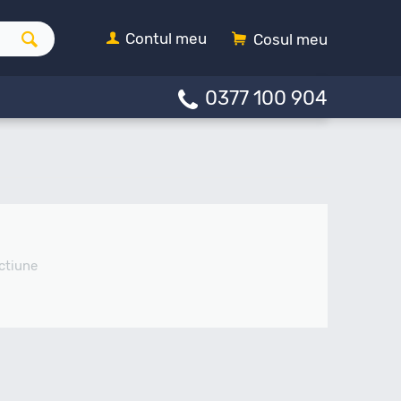
Contul meu
Cosul meu
0377 100 904
ctiune