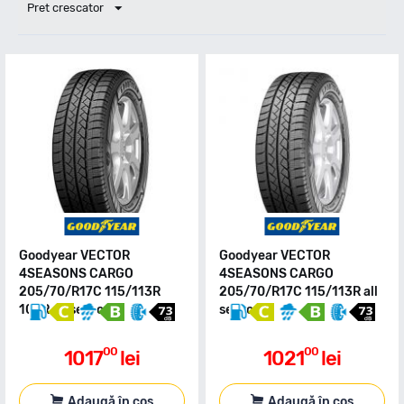
Pret crescator
Goodyear VECTOR
Goodyear VECTOR
4SEASONS CARGO
4SEASONS CARGO
205/70/R17C 115/113R
205/70/R17C 115/113R all
10PR all season
season
00
00
1017
lei
1021
lei
Adaugă în coș
Adaugă în coș