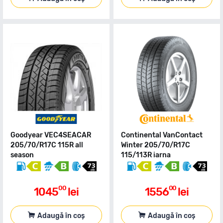
Goodyear VEC4SEACAR
Continental VanContact
205/70/R17C 115R all
Winter 205/70/R17C
season
115/113R iarna
00
00
1045
lei
1556
lei
Adaugă în coș
Adaugă în coș