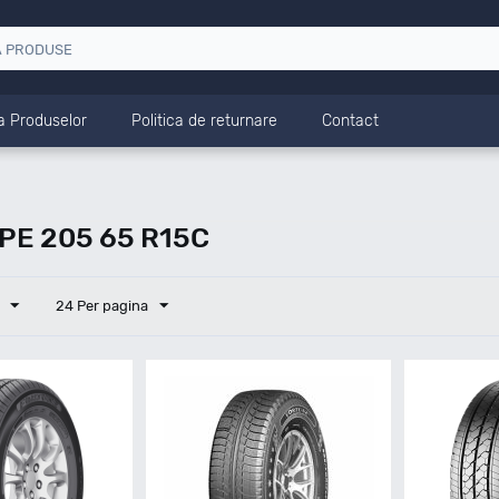
a Produselor
Politica de returnare
Contact
PE 205 65 R15C
24 Per pagina