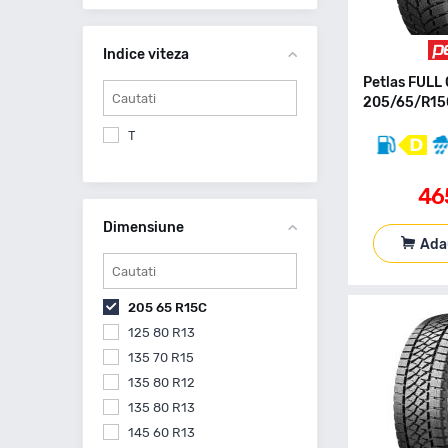
Viking
Yokohama
Indice viteza
Petlas FULL
205/65/R15C
T
46
Dimensiune
Ada
205 65 R15C
125 80 R13
135 70 R15
135 80 R12
135 80 R13
145 60 R13