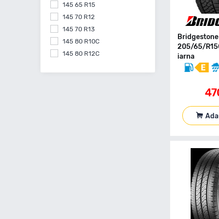
145 65 R15
145 70 R12
145 70 R13
Bridgeston
145 80 R10C
205/65/R15
145 80 R12C
iarna
145 80 R13
145 80 R15
47
155 55 R14
155 60 R15
155 60 R20
Ada
155 65 R13
155 65 R14
155 65 R15
155 70 R13
155 70 R14
155 70 R17
155 70 R19
155 80 R12C