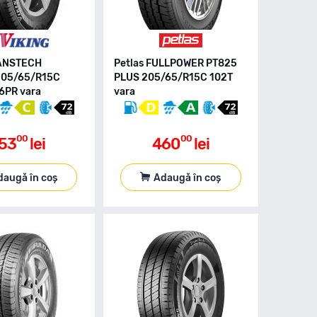
RANSTECH
Petlas FULLPOWER PT825
05/65/R15C
PLUS 205/65/R15C 102T
6PR vara
vara
00
00
53
lei
460
lei
daugă în coș
Adaugă în coș