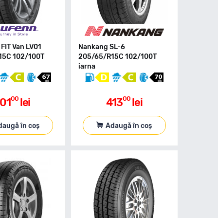
 FIT Van LV01
Nankang SL-6
15C 102/100T
205/65/R15C 102/100T
iarna
00
00
01
lei
413
lei
daugă în coș
Adaugă în coș