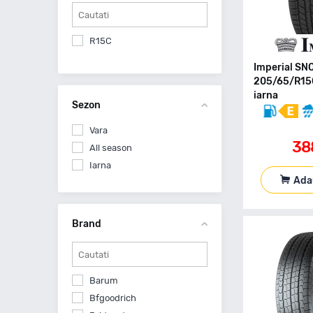
R15C
Imperial S
205/65/R15
iarna
Sezon
Vara
38
All season
Iarna
Ada
Brand
Barum
Bfgoodrich