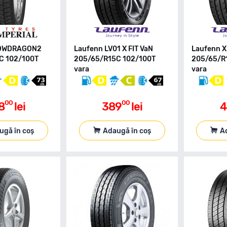
NOWDRAGON2
Laufenn LV01 X FIT VaN
Laufenn X
C 102/100T
205/65/R15C 102/100T
205/65/R
vara
vara
00
00
8
lei
389
lei
4
ugă în coș
Adaugă în coș
A