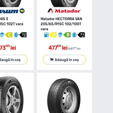
NIS 3
Matador HECTORRA VAN
5C 102T vara
205/65/R15C 102/100T
vara
00
00
73
lei
477
lei
00
547
lei
daugă în coș
Adaugă în coș