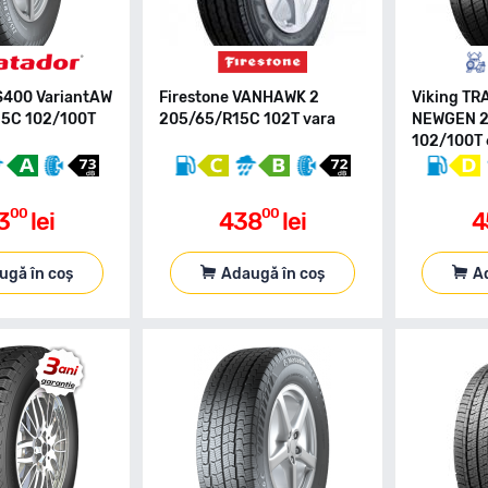
S400 VariantAW
Firestone VANHAWK 2
Viking T
15C 102/100T
205/65/R15C 102T vara
NEWGEN 2
102/100T 
00
00
3
lei
438
lei
4
ugă în coș
Adaugă în coș
A