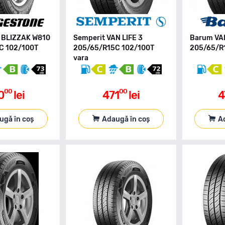
e BLIZZAK W810
Semperit VAN LIFE 3
Barum VA
C 102/100T
205/65/R15C 102/100T
205/65/R1
vara
00
00
0
lei
471
lei
4
ugă în coș
Adaugă în coș
A