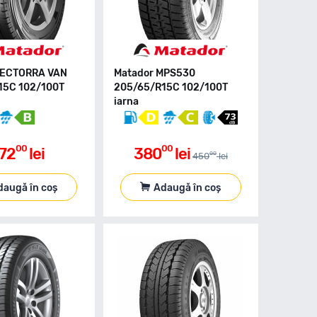
HECTORRA VAN
Matador MPS530
15C 102/100T
205/65/R15C 102/100T
iarna
00
00
72
lei
380
lei
00
450
lei
daugă în coș
Adaugă în coș