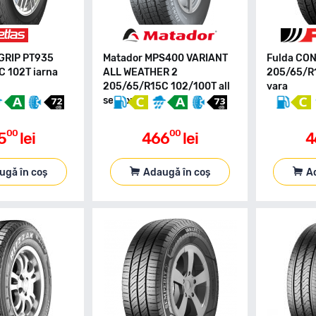
 GRIP PT935
Matador MPS400 VARIANT
Fulda CO
 102T iarna
ALL WEATHER 2
205/65/R
205/65/R15C 102/100T all
vara
season
00
00
5
lei
466
lei
4
ugă în coș
Adaugă în coș
A