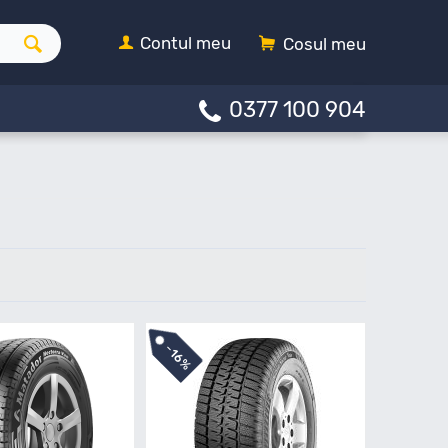
Contul meu
Cosul meu
0377 100 904
-
16%