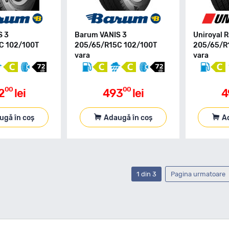
S 3
Barum VANIS 3
Uniroyal R
C 102/100T
205/65/R15C 102/100T
205/65/R
vara
vara
00
00
2
lei
493
lei
4
ugă în coș
Adaugă în coș
A
1 din 3
Pagina urmatoare