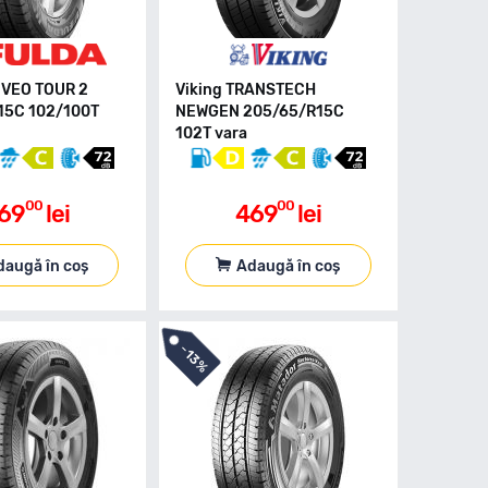
NVEO TOUR 2
Viking TRANSTECH
15C 102/100T
NEWGEN 205/65/R15C
102T vara
00
00
69
lei
469
lei
daugă în coș
Adaugă în coș
-
13%