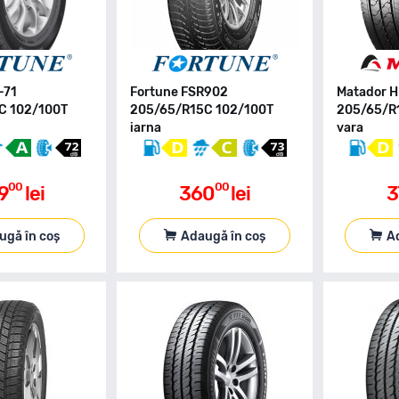
-71
Fortune FSR902
Matador 
C 102/100T
205/65/R15C 102/100T
205/65/R
iarna
vara
00
00
9
lei
360
lei
3
ugă în coș
Adaugă în coș
A