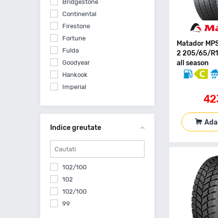
Bridgestone
Continental
Firestone
Fortune
Matador MP
Fulda
2 205/65/R
Goodyear
all season
Hankook
Imperial
42
Kleber
Kumho
Ada
Laufenn
Indice greutate
Matador
Michelin
Nankang
102/100
Nokian Tyres
102
Petlas
102/100
Semperit
99
Uniroyal