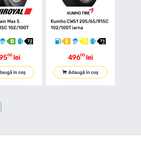
ain Max 5
Kumho CW51 205/65/R15C
15C 102/100T
102/100T iarna
00
00
95
lei
496
lei
daugă în coș
Adaugă în coș