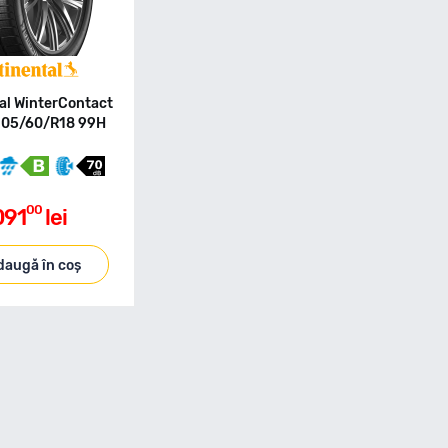
al WinterContact
205/60/R18 99H
00
091
lei
daugă în coș