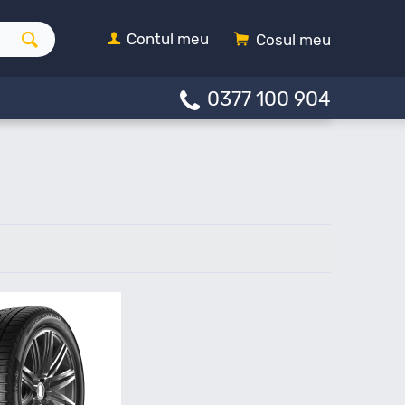
Contul meu
Cosul meu
0377 100 904