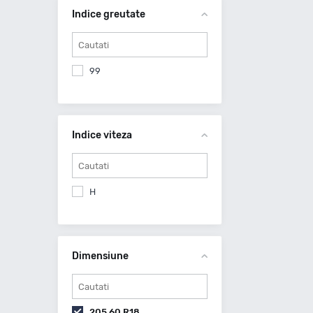
Indice greutate
99
Indice viteza
H
Dimensiune
205 60 R18