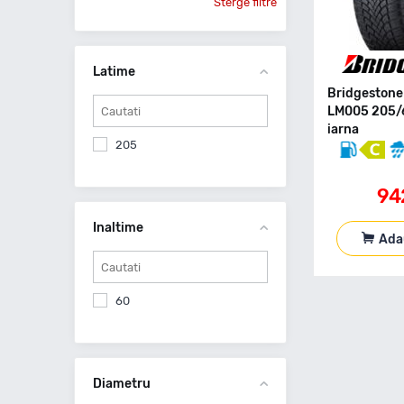
Sterge filtre
Latime
Bridgestone
LM005 205/
iarna
205
94
Inaltime
Ada
60
Diametru