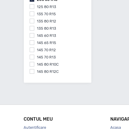
125 80 R13
135 70 R15
135 80 R12
135 80 R13
145 60 R13
145 65 R15
145 70 R12
145 70 R13
145 80 R10C
145 80 R12C
145 80 R13
145 80 R15
155 55 R14
155 60 R15
155 60 R20
155 65 R13
CONTUL MEU
NAVIGA
155 65 R14
Autentificare
Acasa