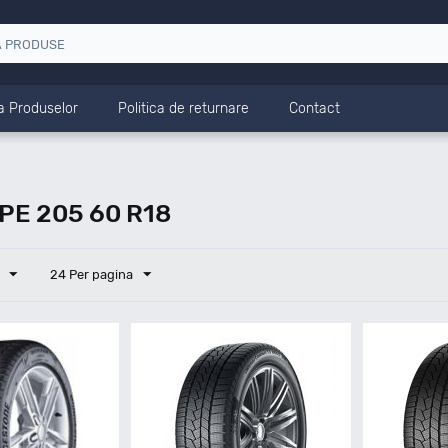
a Produselor
Politica de returnare
Contact
E 205 60 R18
24 Per pagina