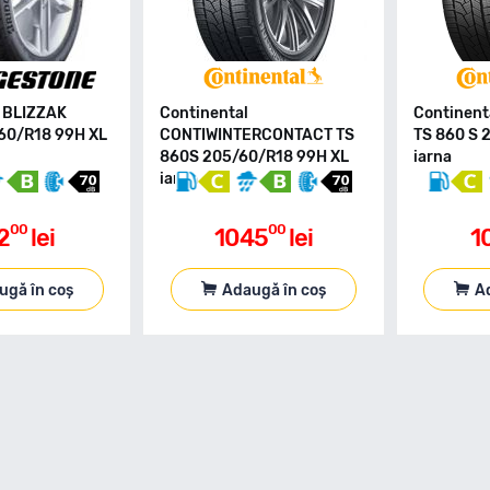
 BLIZZAK
Continental
Continent
60/R18 99H XL
CONTIWINTERCONTACT TS
TS 860 S 
860S 205/60/R18 99H XL
iarna
iarna
00
00
2
lei
1045
lei
1
ugă în coș
Adaugă în coș
A