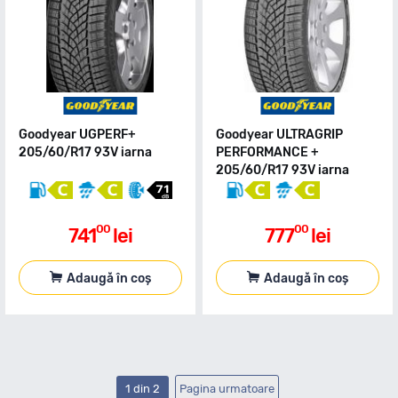
Goodyear UGPERF+
Goodyear ULTRAGRIP
205/60/R17 93V iarna
PERFORMANCE +
205/60/R17 93V iarna
00
00
741
lei
777
lei
Adaugă în coș
Adaugă în coș
1 din 2
Pagina urmatoare