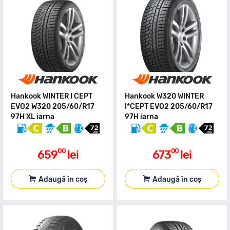
Hankook WINTER I CEPT
Hankook W320 WINTER
EVO2 W320 205/60/R17
I*CEPT EVO2 205/60/R17
97H XL iarna
97H iarna
00
00
659
lei
673
lei
Adaugă în coș
Adaugă în coș