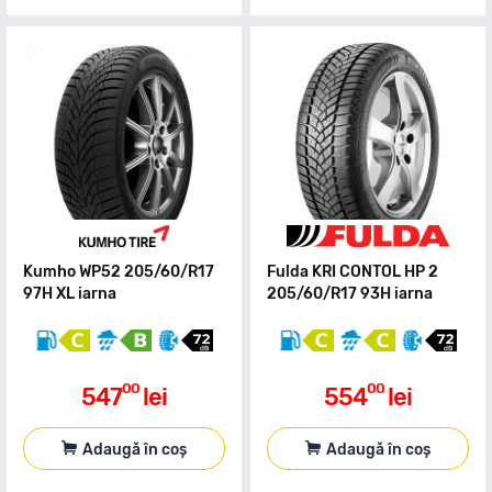
Kumho WP52 205/60/R17
Fulda KRI CONTOL HP 2
97H XL iarna
205/60/R17 93H iarna
00
00
547
lei
554
lei
Adaugă în coș
Adaugă în coș