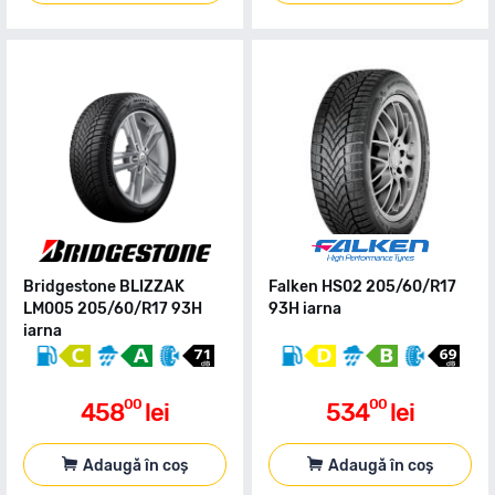
Bridgestone BLIZZAK
Falken HS02 205/60/R17
LM005 205/60/R17 93H
93H iarna
iarna
00
00
458
lei
534
lei
Adaugă în coș
Adaugă în coș