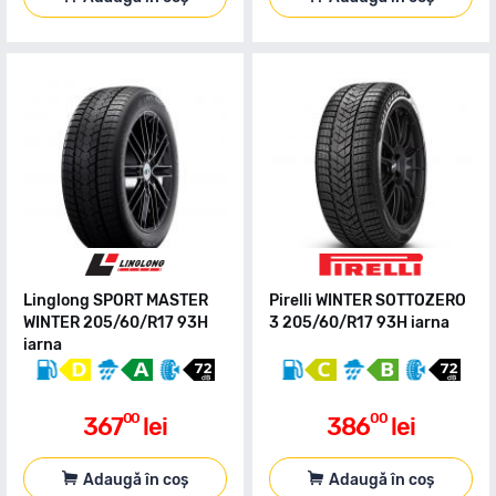
Linglong SPORT MASTER
Pirelli WINTER SOTTOZERO
WINTER 205/60/R17 93H
3 205/60/R17 93H iarna
iarna
00
00
367
lei
386
lei
Adaugă în coș
Adaugă în coș