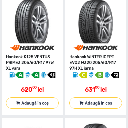
Hankook K125 VENTUS
Hankook WINTER ICEPT
PRIME3 205/60/R17 97W
EVO2 W320 205/60/R17
XL vara
97H XL iarna
00
00
620
lei
631
lei
Adaugă în coș
Adaugă în coș