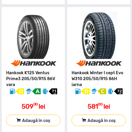
Hankook K125 Ventus
Hankook Winter I cept Evo
Prime3 205/50/R15 86V
W310 205/50/R15 86H
vara
iarna
00
00
509
lei
581
lei
Adaugă în coș
Adaugă în coș