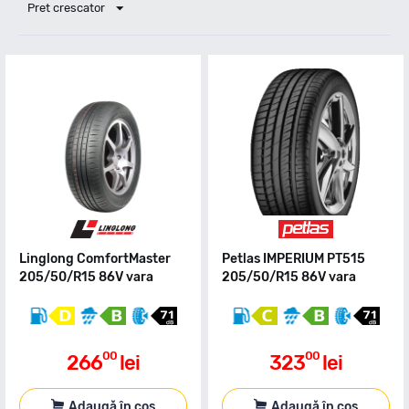
Pret crescator
Linglong ComfortMaster
Petlas IMPERIUM PT515
205/50/R15 86V vara
205/50/R15 86V vara
00
00
266
lei
323
lei
Adaugă în coș
Adaugă în coș