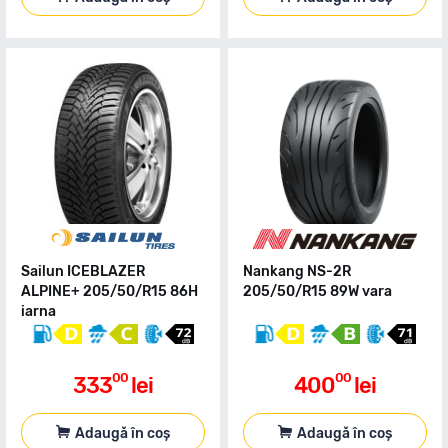
Sailun ICEBLAZER
Nankang NS-2R
ALPINE+ 205/50/R15 86H
205/50/R15 89W vara
iarna
00
00
333
lei
400
lei
Adaugă în coș
Adaugă în coș