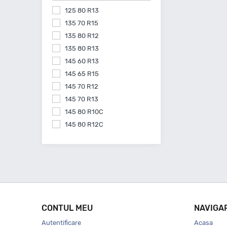
125 80 R13
135 70 R15
135 80 R12
135 80 R13
145 60 R13
145 65 R15
145 70 R12
145 70 R13
145 80 R10C
145 80 R12C
145 80 R13
145 80 R15
155 55 R14
155 60 R15
155 60 R20
155 65 R13
CONTUL MEU
NAVIGA
155 65 R14
Autentificare
Acasa
155 65 R15