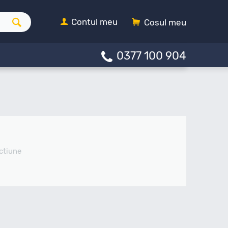
Contul meu
Cosul meu
0377 100 904
ctiune