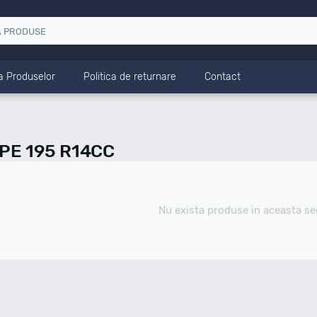
a Produselor
Politica de returnare
Contact
PE 195 R14CC
Nu exista produse in aceasta se