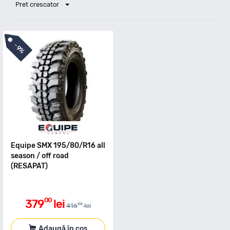
Pret crescator
-
9%
Equipe SMX 195/80/R16 all
season / off road
(RESAPAT)
00
379
lei
00
416
lei
Adaugă în coș