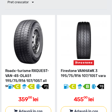
Pret crescator
Roadx-turisme RXQUEST-
Firestone VANHAWK 3
VAN-4S-DLA51
195/75/R16 107/105T vara
195/75/R16 107/105T all
season
00
00
359
lei
455
lei
Adaugă în coș
Adaugă în coș