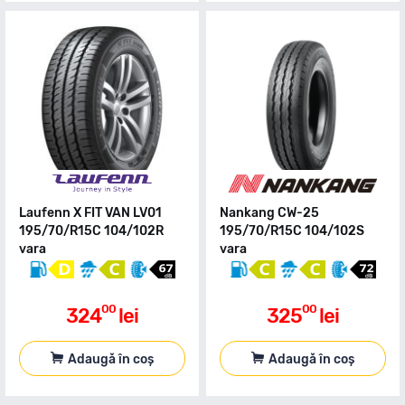
Laufenn X FIT VAN LV01
Nankang CW-25
195/70/R15C 104/102R
195/70/R15C 104/102S
vara
vara
00
00
324
lei
325
lei
Adaugă în coș
Adaugă în coș