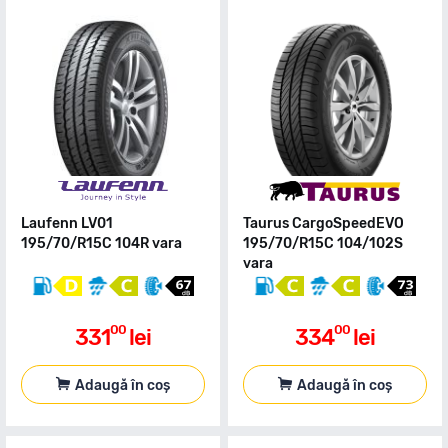
Laufenn LV01
Taurus CargoSpeedEVO
195/70/R15C 104R vara
195/70/R15C 104/102S
vara
00
00
331
lei
334
lei
Adaugă în coș
Adaugă în coș