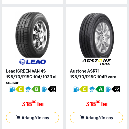
Leao iGREEN VAN 4S
Austone ASR71
195/70/R15C 104/102R all
195/70/R15C 104R vara
season
00
00
318
lei
318
lei
Adaugă în coș
Adaugă în coș