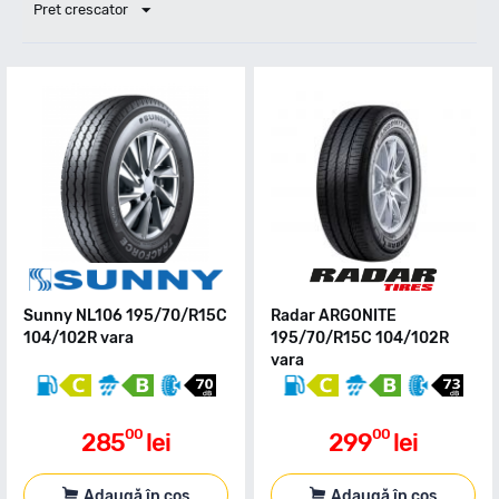
Pret crescator
Sunny NL106 195/70/R15C
Radar ARGONITE
104/102R vara
195/70/R15C 104/102R
vara
00
00
285
lei
299
lei
Adaugă în coș
Adaugă în coș