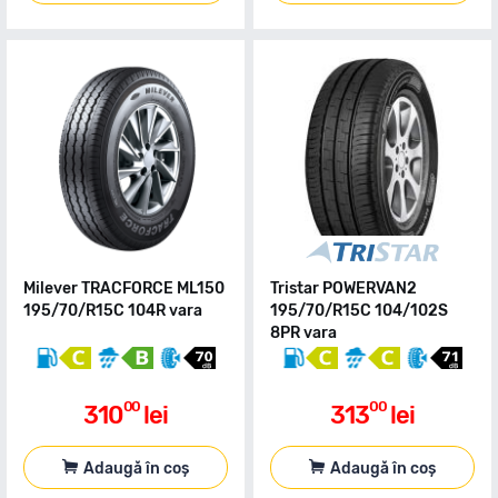
Milever TRACFORCE ML150
Tristar POWERVAN2
195/70/R15C 104R vara
195/70/R15C 104/102S
8PR vara
00
00
310
lei
313
lei
Adaugă în coș
Adaugă în coș