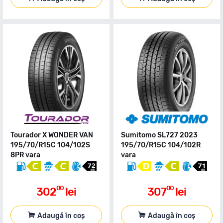
Tourador X WONDER VAN
Sumitomo SL727 2023
195/70/R15C 104/102S
195/70/R15C 104/102R
8PR vara
vara
00
00
302
lei
307
lei
Adaugă în coș
Adaugă în coș