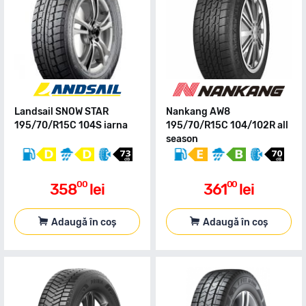
Landsail SNOW STAR
Nankang AW8
195/70/R15C 104S iarna
195/70/R15C 104/102R all
season
00
00
358
lei
361
lei
Adaugă în coș
Adaugă în coș