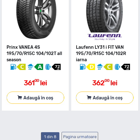
Prinx VANEA 4S
Laufenn LY31 i FIT VAN
195/70/R15C 104/102T all
195/70/R15C 104/102R
season
iarna
00
00
361
lei
362
lei
Adaugă în coș
Adaugă în coș
1 din 8
Pagina urmatoare