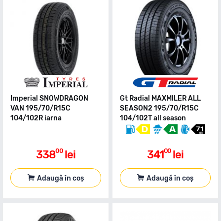
Imperial SNOWDRAGON
Gt Radial MAXMILER ALL
VAN 195/70/R15C
SEASON2 195/70/R15C
104/102R iarna
104/102T all season
00
00
338
lei
341
lei
Adaugă în coș
Adaugă în coș