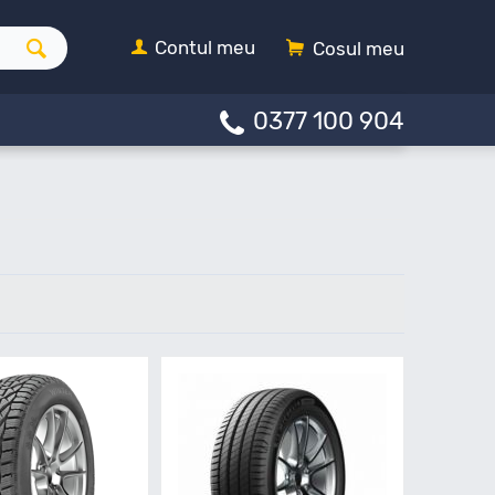
Contul meu
Cosul meu
0377 100 904