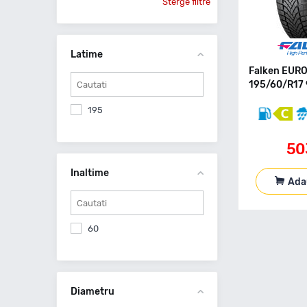
Sterge filtre
Latime
Falken EUR
195/60/R17 
195
50
Inaltime
Ada
60
Diametru