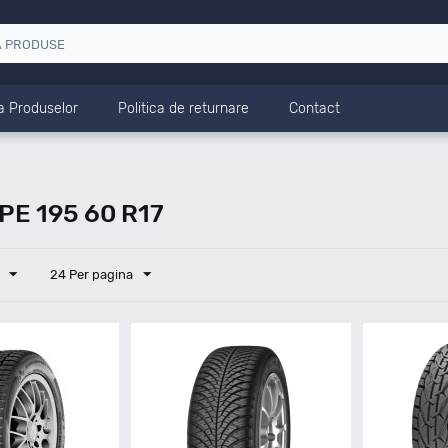
a Produselor
Politica de returnare
Contact
E 195 60 R17
24 Per pagina