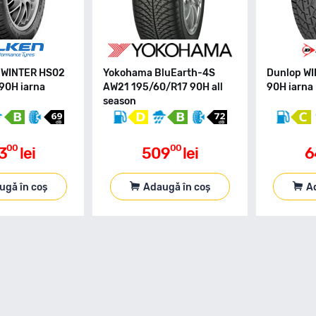
OWINTER HS02
Yokohama BluEarth-4S
Dunlop WI
90H iarna
AW21 195/60/R17 90H all
90H iarna
season
00
00
3
lei
509
lei
6
ugă în coș
Adaugă în coș
A