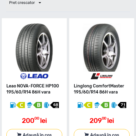
Pret crescator
Leao NOVA-FORCE HP100
Linglong ComfortMaster
195/60/R14 86H vara
195/60/R14 86H vara
00
00
200
lei
209
lei
Adaugă în coș
Adaugă în coș