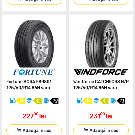
Fortune BORA FSR801
Windforce CATCHFORS H/P
195/60/R14 86H vara
195/60/R14 86H vara
00
00
227
lei
231
lei
Adaugă în coș
Adaugă în coș