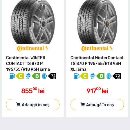
Continental WINTER
Continental WinterContact
CONTACT TS 870 P
TS 870 P 195/55/R18 93H
195/55/R18 93H iarna
XL iarna
00
00
855
lei
917
lei
Adaugă în coș
Adaugă în coș