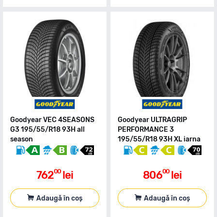
Goodyear VEC 4SEASONS
Goodyear ULTRAGRIP
G3 195/55/R18 93H all
PERFORMANCE 3
season
195/55/R18 93H XL iarna
00
00
762
lei
806
lei
Adaugă în coș
Adaugă în coș