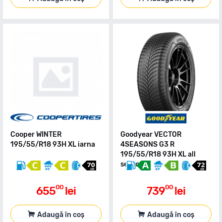
Cooper WINTER
Goodyear VECTOR
195/55/R18 93H XL iarna
4SEASONS G3 R
195/55/R18 93H XL all
season
00
00
655
lei
739
lei
Adaugă în coș
Adaugă în coș