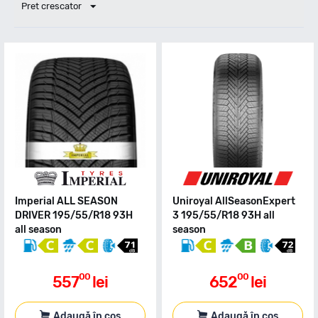
Pret crescator
Imperial ALL SEASON
Uniroyal AllSeasonExpert
DRIVER 195/55/R18 93H
3 195/55/R18 93H all
all season
season
00
00
557
lei
652
lei
Adaugă în coș
Adaugă în coș