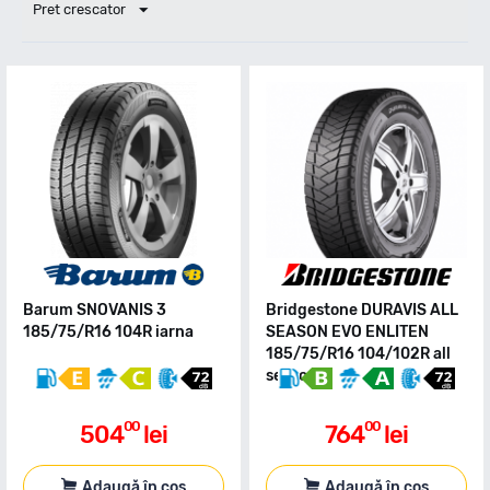
Pret crescator
Barum SNOVANIS 3
Bridgestone DURAVIS ALL
185/75/R16 104R iarna
SEASON EVO ENLITEN
185/75/R16 104/102R all
season
00
00
504
lei
764
lei
Adaugă în coș
Adaugă în coș