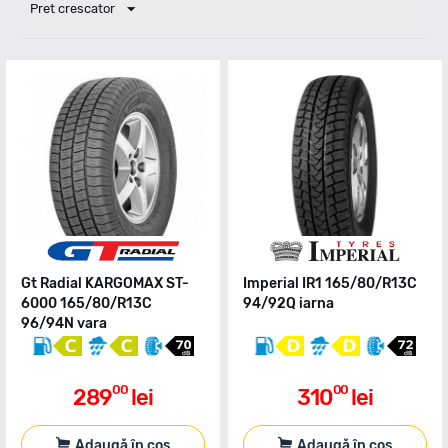
Pret crescator
Gt Radial KARGOMAX ST-
Imperial IR1 165/80/R13C
6000 165/80/R13C
94/92Q iarna
96/94N vara
00
00
289
lei
310
lei
Adaugă în coș
Adaugă în coș