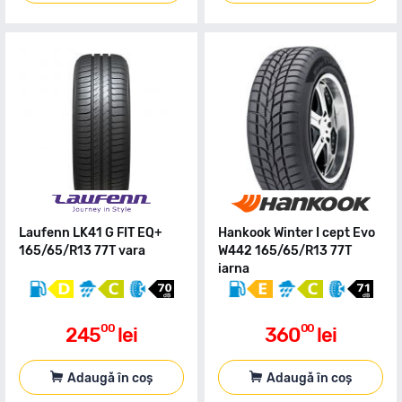
Laufenn LK41 G FIT EQ+
Hankook Winter I cept Evo
165/65/R13 77T vara
W442 165/65/R13 77T
iarna
00
00
245
lei
360
lei
Adaugă în coș
Adaugă în coș