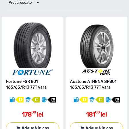
Pret crescator
Fortune FSR 801
Austone ATHENA SP801
165/65/R13 77T vara
165/65/R13 77T vara
00
00
178
lei
181
lei
Adaugă în coș
Adaugă în coș