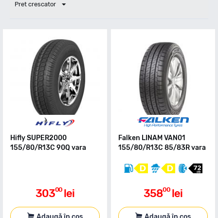
Pret crescator
Hifly SUPER2000
Falken LINAM VAN01
155/80/R13C 90Q vara
155/80/R13C 85/83R vara
00
00
303
lei
358
lei
Adaugă în coș
Adaugă în coș