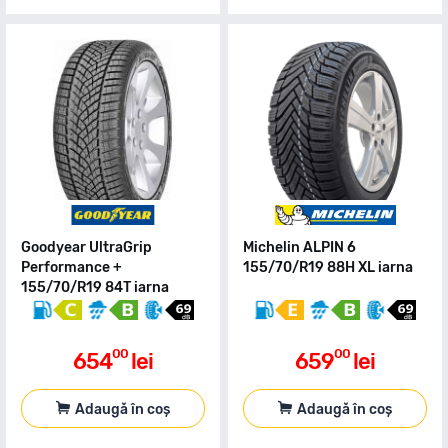
Goodyear UltraGrip
Michelin ALPIN 6
Performance +
155/70/R19 88H XL iarna
155/70/R19 84T iarna
00
00
654
lei
659
lei
Adaugă în coș
Adaugă în coș