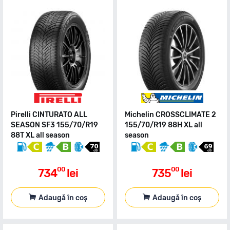
Pirelli CINTURATO ALL
Michelin CROSSCLIMATE 2
SEASON SF3 155/70/R19
155/70/R19 88H XL all
88T XL all season
season
00
00
734
lei
735
lei
Adaugă în coș
Adaugă în coș