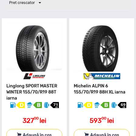
Pret crescator
Linglong SPORT MASTER
Michelin ALPIN 6
WINTER 155/70/R19 88T
155/70/R19 88H XL iarna
iarna
00
00
327
lei
593
lei
Adaugă în coș
Adaugă în coș