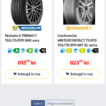
Michelin E PRIMACY
Continental
155/70/R19 84Q vara
WINTERCONTACT TS 870
155/70/R19 88T XL iarna
00
00
813
lei
823
lei
Adaugă în coș
Adaugă în coș
1 din 2
Pagina urmatoare