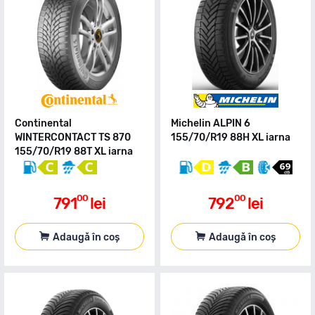
Continental
Michelin ALPIN 6
WINTERCONTACT TS 870
155/70/R19 88H XL iarna
155/70/R19 88T XL iarna
00
00
791
lei
792
lei
Adaugă în coș
Adaugă în coș