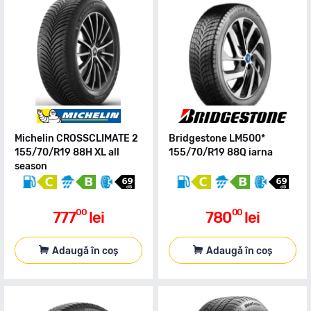
Michelin CROSSCLIMATE 2
Bridgestone LM500*
155/70/R19 88H XL all
155/70/R19 88Q iarna
season
00
00
777
lei
780
lei
Adaugă în coș
Adaugă în coș