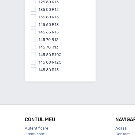
125 80 R13
135 80 R12
135 80 R13
145 60 R13
145 65 R15
145 70 R12
145 70 R13
145 80 R10C
145 80 R12C
145 80 R13
145 80 R15
155 55 R14
155 60 R15
155 60 R20
155 65 R13
155 65 R14
CONTUL MEU
NAVIGA
155 65 R15
Autentificare
Acasa
155 70 R13
Creati cont
Contact