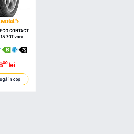
l ECO CONTACT
15 70T vara
00
8
lei
ugă în coș