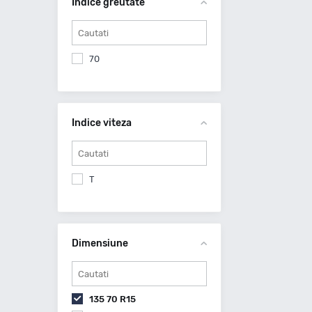
Indice greutate
70
Indice viteza
T
Dimensiune
135 70 R15