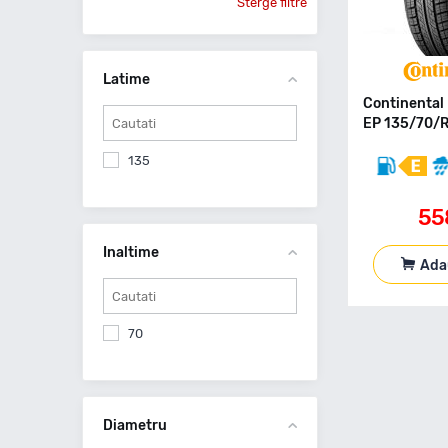
Sterge filtre
Latime
Continenta
EP 135/70/R
135
55
Inaltime
Ada
70
Diametru