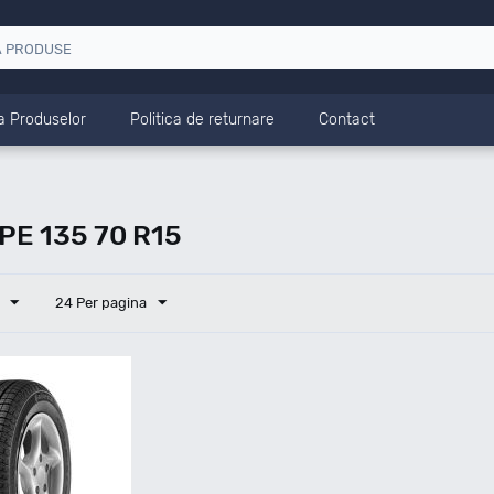
a Produselor
Politica de returnare
Contact
E 135 70 R15
24 Per pagina