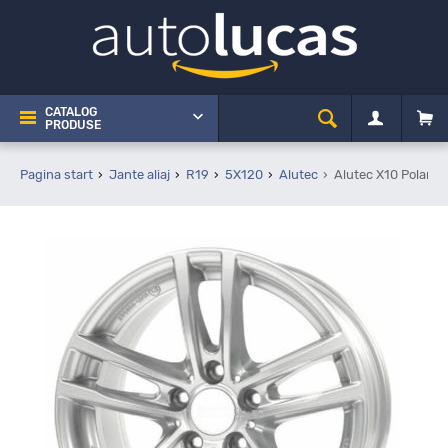
CATALOG
PRODUSE
Pagina start
Jante aliaj
R19
5X120
Alutec
Alutec X10 Polar S