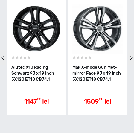
utec X10 Racing
Mak X-mode Gun Met-
Mak X-m
hwarz 9J x 19 Inch
mirror Face 9J x 19 Inch
mirror F
120 ET18 CB74.1
5X120 ET18 CB74.1
5X120 E
00
00
1147
lei
1509
lei
1