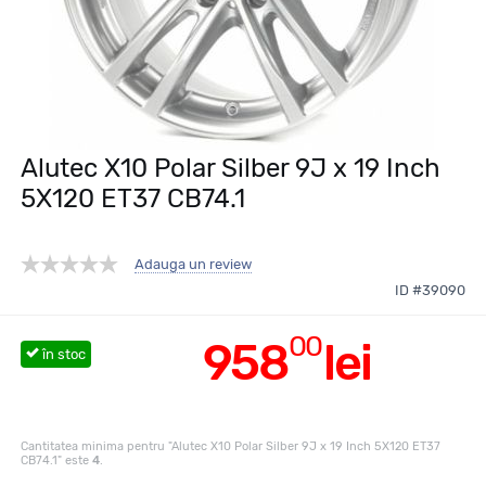
Alutec X10 Polar Silber 9J x 19 Inch
5X120 ET37 CB74.1
Adauga un review
ID #39090
00
958
lei
în stoc
Cantitatea minima pentru "Alutec X10 Polar Silber 9J x 19 Inch 5X120 ET37
CB74.1" este
4
.