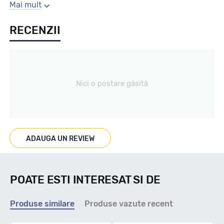
Gaura centrala
Mai mult
RECENZII
74.1
Producator
Nici o postare găsită
Alutec
Se poate cumpara doar la set de 4 buc! Kit montaj GRATUIT
in caz ca este nevoie!
ADAUGA UN REVIEW
POATE ESTI INTERESAT SI DE
Produse similare
Produse vazute recent