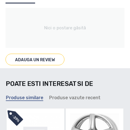
Producator
Nici o postare găsită
Alutec
Se poate cumpara doar la set de 4 buc! Kit montaj GRATUIT
in caz ca este nevoie!
ADAUGA UN REVIEW
POATE ESTI INTERESAT SI DE
Produse similare
Produse vazute recent
-
39%