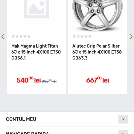
Mak Magma Light Titan
Alutec Grip Polar Silber
6J x 15 Inch 4X100 ET50
6J x 15 Inch 4X100 ET38
CB56.1
CB63.3
00
00
540
lei
667
lei
00
885
lei
CONTUL MEU