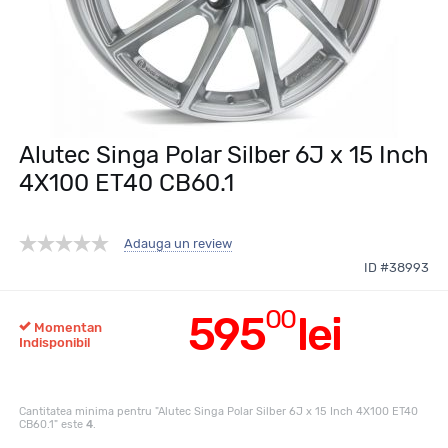
Alutec Singa Polar Silber 6J x 15 Inch
4X100 ET40 CB60.1
Adauga un review
ID #38993
00
595
lei
Momentan
Indisponibil
Cantitatea minima pentru "Alutec Singa Polar Silber 6J x 15 Inch 4X100 ET40
CB60.1" este
4
.