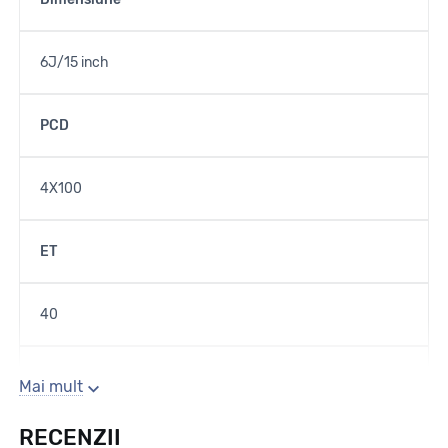
6J/15 inch
PCD
4X100
ET
40
Gaura centrala
Mai mult
RECENZII
60.1