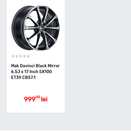
Mak Davinci Black Mirror
6.5J x 17 Inch 5X100
ET39 CB57.1
00
999
lei