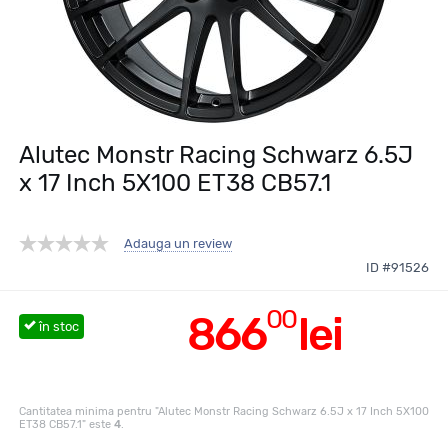
Alutec Monstr Racing Schwarz 6.5J
x 17 Inch 5X100 ET38 CB57.1
Adauga un review
ID #91526
00
866
lei
în stoc
Cantitatea minima pentru "Alutec Monstr Racing Schwarz 6.5J x 17 Inch 5X100
ET38 CB57.1" este
4
.