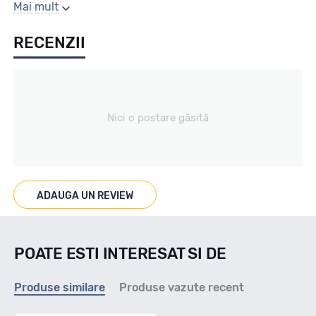
Gaura centrala
Mai mult
RECENZII
57.1
Producator
Nici o postare găsită
Alutec
Se poate cumpara doar la set de 4 buc! Kit montaj GRATUIT
in caz ca este nevoie!
ADAUGA UN REVIEW
POATE ESTI INTERESAT SI DE
Produse similare
Produse vazute recent