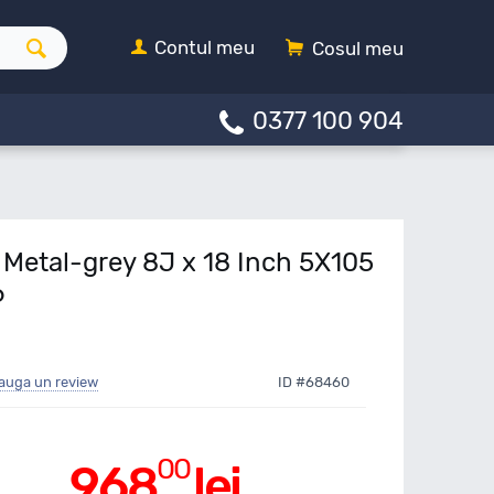
Contul meu
Cosul meu
0377 100 904
 Metal-grey 8J x 18 Inch 5X105
6
auga un review
ID #68460
00
968
lei