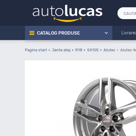
CATALOG PRODUSE
Livrare
Pagina start
Jante aliaj
R18
5X105
Alutec
Alutec I