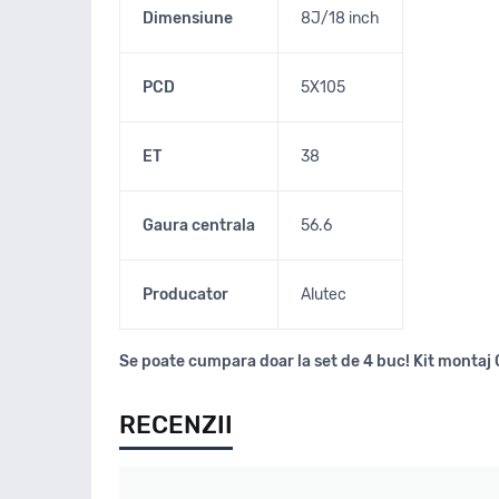
Dimensiune
8J/18 inch
PCD
5X105
ET
38
Gaura centrala
56.6
Producator
Alutec
Se poate cumpara doar la set de 4 buc! Kit montaj 
RECENZII