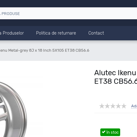
a Produselor
Politica de returnare
Contact
kenu Metal-grey 8J x 18 Inch 5X105 ET38 CB56.6
Alutec Ikenu
ET38 CB56.
Ad
în stoc