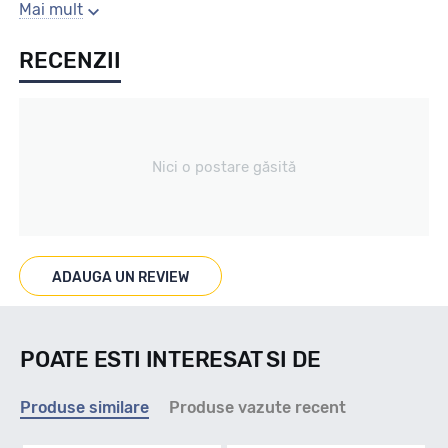
Gaura centrala
Mai mult
RECENZII
63.4
Producator
Nici o postare găsită
Alutec
Se poate cumpara doar la set de 4 buc! Kit montaj GRATUIT
in caz ca este nevoie!
ADAUGA UN REVIEW
POATE ESTI INTERESAT SI DE
Produse similare
Produse vazute recent