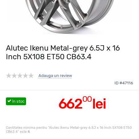
Alutec Ikenu Metal-grey 6.5J x 16
Inch 5X108 ET50 CB63.4
Adauga un review
ID #47116
00
662
lei
în stoc
Cantitatea minima pentru "Alutec Ikenu Metal-grey 6.5J x 16 Inch 5X108 ET50
CB63.4" este
4
.