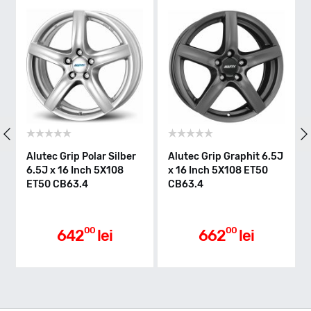
Alutec Grip Polar Silber
Alutec Grip Graphit 6.5J
6.5J x 16 Inch 5X108
x 16 Inch 5X108 ET50
ET50 CB63.4
CB63.4
00
00
642
lei
662
lei