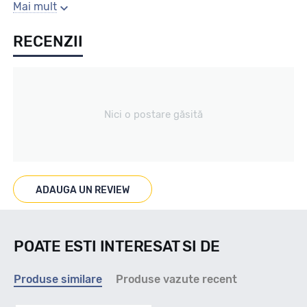
Gaura centrala
Mai mult
RECENZII
58.1
Producator
Nici o postare găsită
Alutec
Se poate cumpara doar la set de 4 buc! Kit montaj GRATUIT
in caz ca este nevoie!
ADAUGA UN REVIEW
POATE ESTI INTERESAT SI DE
Produse similare
Produse vazute recent