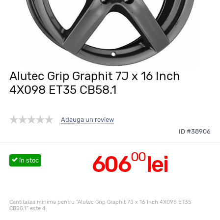
Alutec Grip Graphit 7J x 16 Inch
4X098 ET35 CB58.1
Adauga un review
ID #38906
00
606
lei
în stoc
Cantitatea minima pentru "Alutec Grip Graphit 7J x 16 Inch 4X098 ET35
CB58.1" este
4
.