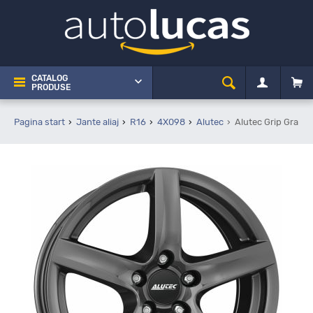
CATALOG
PRODUSE
Pagina start
Jante aliaj
R16
4X098
Alutec
Alutec Grip Graph