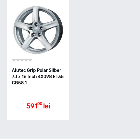
Alutec Grip Polar Silber
7J x 16 Inch 4X098 ET35
CB58.1
00
591
lei