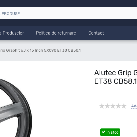
a Produselor
Politica de returnare
Contact
Grip Graphit 6J x 15 Inch 5X098 ET38 CB58.1
Alutec Grip 
ET38 CB58.1
Ad
în stoc