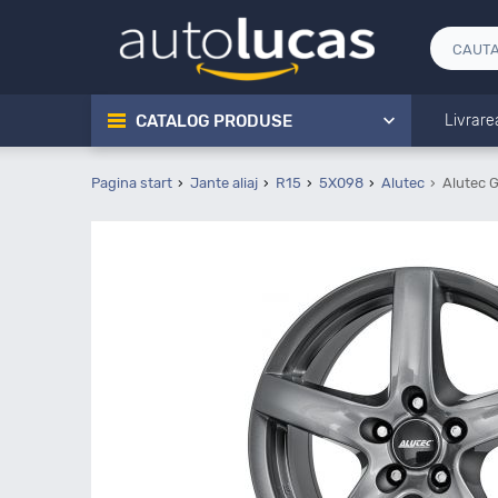
CATALOG PRODUSE
Livrare
Pagina start
Jante aliaj
R15
5X098
Alutec
Alutec 