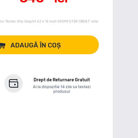
ru "Alutec Grip Graphit 6J x 15 Inch 5X098 ET38 CB58.1" este
ADAUGĂ ÎN COȘ
Drept de Returnare Gratuit
Ai la dispozitie 14 zile sa testezi
produsul