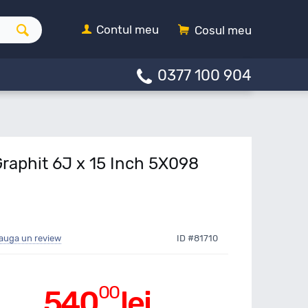
Contul meu
Cosul meu
0377 100 904
Graphit 6J x 15 Inch 5X098
auga un review
ID #81710
00
540
lei