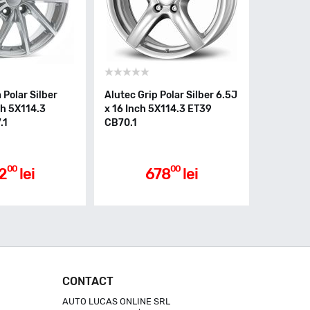
 Polar Silber
Alutec Grip Polar Silber 6.5J
ch 5X114.3
x 16 Inch 5X114.3 ET39
.1
CB70.1
00
00
2
lei
678
lei
CONTACT
AUTO LUCAS ONLINE SRL