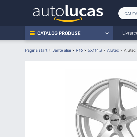
CATALOG PRODUSE
Livrare
Pagina start
Jante aliaj
R16
5X114.3
Alutec
Alutec 