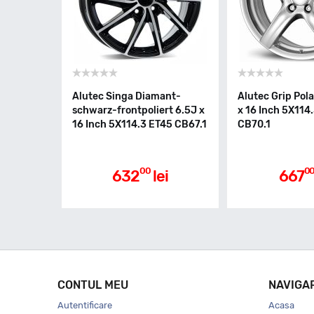
Alutec Singa Diamant-
Alutec Grip Pola
schwarz-frontpoliert 6.5J x
x 16 Inch 5X114
16 Inch 5X114.3 ET45 CB67.1
CB70.1
00
0
632
lei
667
CONTUL MEU
NAVIGA
Autentificare
Acasa