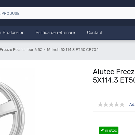
a Produselor
Politica de returnare
Contact
Freeze Polar-silber 6.5J x 16 Inch 5X114.3 ET50 CB70.1
Alutec Freez
5X114.3 ET5
Ad
în stoc