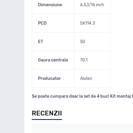
Dimensiune
6.5J/16 inch
PCD
5X114.3
ET
50
Gaura centrala
70.1
Producator
Alutec
Se poate cumpara doar la set de 4 buc! Kit montaj 
RECENZII