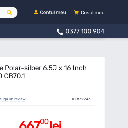
Contul meu
Cosul meu
0377 100 904
e Polar-silber 6.5J x 16 Inch
0 CB70.1
auga un review
ID #39243
00
667
lei