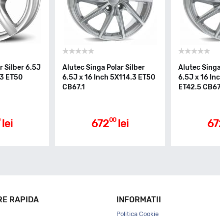
r Silber 6.5J
Alutec Singa Polar Silber
Alutec Singa
.3 ET50
6.5J x 16 Inch 5X114.3 ET50
6.5J x 16 In
CB67.1
ET42.5 CB67
0
00
lei
672
lei
67
RE RAPIDA
INFORMATII
Politica Cookie